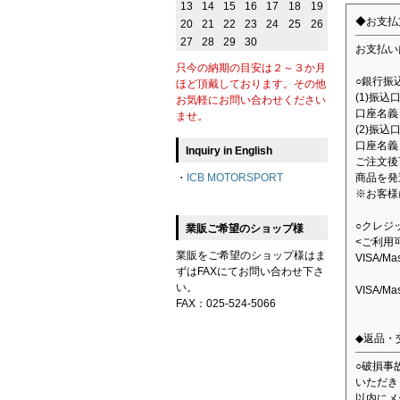
13
14
15
16
17
18
19
◆お支払
20
21
22
23
24
25
26
27
28
29
30
お支払い
只今の納期の目安は２～３か月
○銀行振
ほど頂戴しております。その他
(1)振
お気軽にお問い合わせください
口座名義：
ませ。
(2)振込
口座名義
Inquiry in English
ご注文後
商品を発
・
ICB MOTORSPORT
※お客様
○クレジ
業販ご希望のショップ様
<ご利用
業販をご希望のショップ様はま
VISA/M
ずはFAXにてお問い合わせ下さ
い。
VISA/M
FAX：025-524-5066
◆返品・
○破損事
いただき
以内にメ