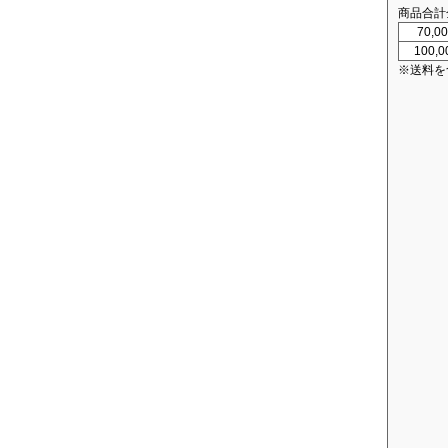
商品合計
70,
100,
※送料を