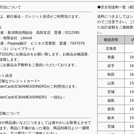
方法について
◆区分別送料一覧（税
は、銀行振込・クレジット決済がご利用頂けます。
送料につきましてはシ
のでご注意下さい。ご
込
た合計金額をご連絡致
込口座：新潟県信用組合 高田支店 普通：0212395
い。
有限会社 j.blood
都道府県
(
口座：Paypay銀行 ビジネス営業部 普通：7047079
北海道
：ユ）ジェイブラッド
7日以内にお振込みをお願い致します。お振込み確認後、
青森
16
送致します。
にお振込み手数料をご負担いただいております。
岩手
16
秋田
16
ット決済
可能なクレジットカード>
山形
15
asterCard/JCB/AMEX/DINERSがご利用頂けます。
宮城
15
asterCard/JCB/AMEX/DINERS 一括払い
福島
15
群馬
15
交換について
栃木
15
故や商品違いなどにつきましては速やかにお取替えさせて
茨城
15
ます。商品に不備があった場合、商品到着日より一週間
ール、又は電話にてご連絡ください。