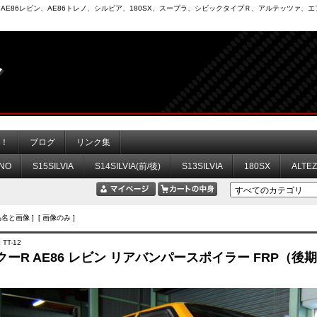
6）、AE86レビン、AE86トレノ、シルビア、180SX、スープラ、シビックタイプＲ、アルテッツァ
力！
ブログ
リンク集
NO
S15SILVIA
S14SILVIA(前/後)
S13SILVIA
180SX
ALTE
品名と画像 ] [ 画像のみ ]
TT-12
ーR AE86 レビン リアバンパースポイラー FRP（後