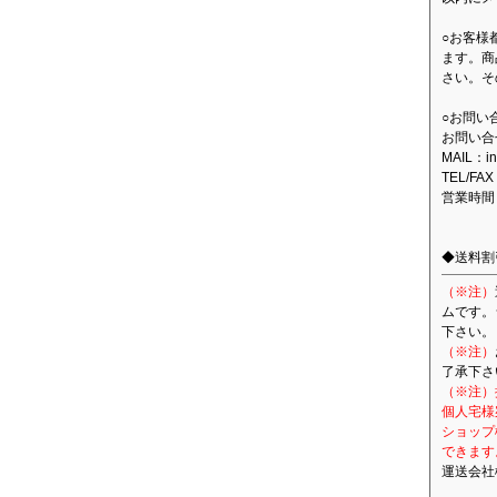
○お客様
ます。商
さい。そ
○お問い
お問い合
MAIL：in
TEL/FAX
営業時間
◆送料割
（※注）
ムです。
下さい。
（※注）
了承下さ
（※注）
個人宅様
ショップ
できます
運送会社