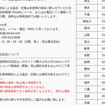
埼玉
15
東京
15
都合による返品・交換は未使用の場合に限らせていただき
品到着後7日以内にメール、またはお電話にてご連絡くだ
千葉
15
の際、送料はお客様負担でお願いいたします。
神奈川
15
合せ先
新潟
15
せは、メール・電話・FAXにて承っております。
fo@j-blood.com
山梨
15
：025-524-5066
：8：30～19：00（日曜、第二・四土曜日定休）
富山
16
岐阜
16
引設定について
長野
15
送料割引設定はこのサイトで購入された方のみのシステ
静岡
16
ショップ様経由（業販）等は適応出来ませんのでご了承
愛知
16
お客様都合による返品・交換には適応出来ませんのでご
石川
16
い。
福井
16
掲載の送料一覧は個人宅様用です。
宛の発送は送料割引きになりません。
三重
16
様や業者様宛ですと送料が安くなりますし、割引も適応
。
滋賀
16
様の持ち帰りや不在対応にご協力をお願い致します。
京都
16