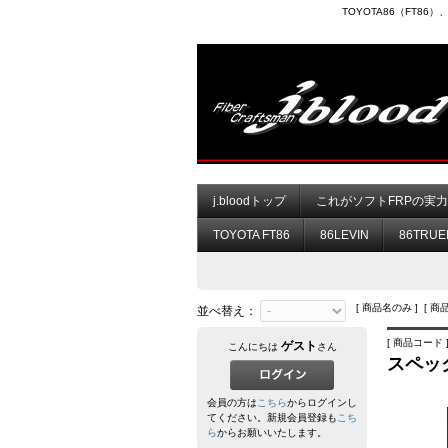
TOYOTA86（FT8
j.bloodトップ
これがソフトFRPの実
TOYOTA FT86
86LEVIN
86TRUE
[ 商品名のみ ] [ 商
並べ替え：
[ 商品コード ] 
ゲスト
こんにちは
さん
スペック
会員の方は
こちら
からログインし
てください。新規会員登録も
こち
ら
からお願いいたします。