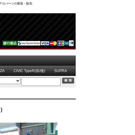
、エアロパーツの製造・販売
ZZA
CIVIC TypeR(前/後)
SUPRA
期）