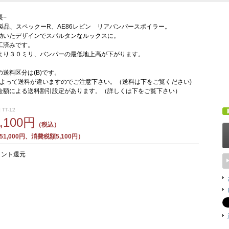
長−
od新製品、スペックーR、AE86レビン リアバンパースポイラー。
効いたデザインでスパルタンなルックスに。
工済みです。
より３０ミリ、バンパーの最低地上高が下がります。
の送料区分は(B)です。
よって送料が違いますのでご注意下さい。（送料は下をご覧ください)
金額による送料割引設定があります。（詳しくは下をご覧下さい）
TT-12
6,100円
（税込）
1,000円、消費税額5,100円）
イント還元