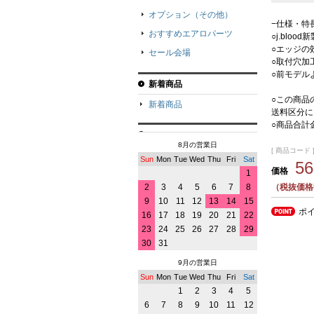
オプション（その他）
−仕様・特
おすすめエアロパーツ
○j.blo
○エッジの
セール会場
○取付穴加
○前モデル
新着商品
○この商品
新着商品
送料区分に
○商品合計
8月の営業日
[ 商品コード ] 
Sun
Mon
Tue
Wed
Thu
Fri
Sat
5
価格
1
（税抜価格5
2
3
4
5
6
7
8
9
10
11
12
13
14
15
ポ
16
17
18
19
20
21
22
23
24
25
26
27
28
29
30
31
9月の営業日
Sun
Mon
Tue
Wed
Thu
Fri
Sat
1
2
3
4
5
6
7
8
9
10
11
12