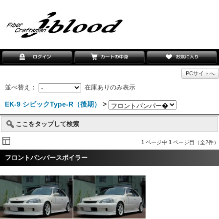
PCサイトへ
並べ替え：
在庫ありのみ表示
EK-9 シビックType-R（後期）
>
ここをタップして検索
1
ページ中
1
ページ目（全2件）
フロントバンパースポイラー