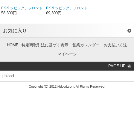
EK-9 シビック、フロント
EK-9 シビック、フロント
バンパースポイラー
バンパースポイラー ソフ
58,300円
69,300円
FRP（EK3ドア）（後
トFRP（EK3ドア）（後
期）
期）
お気に入り
HOME
特定商取引法に基づく表示
営業カレンダー
お支払い方法
マイページ
PAGE UP
j.blood
Copyright (C) 2012 j-blood.com. All Rights Reserved.