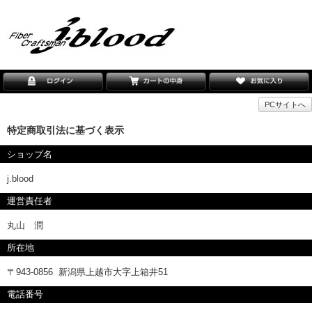
PCサイトへ
特定商取引法に基づく表示
ショップ名
j.blood
運営責任者
丸山 潤
所在地
〒943-0856 新潟県上越市大字上箱井51
電話番号