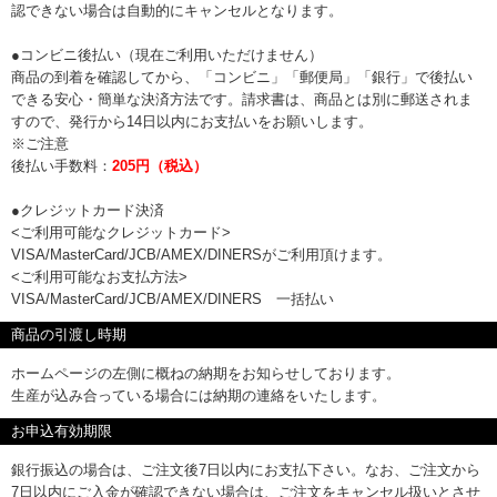
認できない場合は自動的にキャンセルとなります。
●コンビニ後払い（現在ご利用いただけません）
商品の到着を確認してから、「コンビニ」「郵便局」「銀行」で後払い
できる安心・簡単な決済方法です。請求書は、商品とは別に郵送されま
すので、発行から14日以内にお支払いをお願いします。
※ご注意
後払い手数料：
205円（税込）
●クレジットカード決済
<ご利用可能なクレジットカード>
VISA/MasterCard/JCB/AMEX/DINERSがご利用頂けます。
<ご利用可能なお支払方法>
VISA/MasterCard/JCB/AMEX/DINERS 一括払い
商品の引渡し時期
ホームページの左側に概ねの納期をお知らせしております。
生産が込み合っている場合には納期の連絡をいたします。
お申込有効期限
銀行振込の場合は、ご注文後7日以内にお支払下さい。なお、ご注文から
7日以内にご入金が確認できない場合は、ご注文をキャンセル扱いとさせ