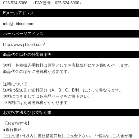
025-524-5066 （FAX番号：025-524-5066）
Eメールアドレス
info@j-blood.com
ホームページアドレス
http://www.j-blood.com/
商品代金以外の付帯費用等
送料、各種振込手数料は原則としてお客様負担にてお願いいたします。
商品代金のほかに消費税が必要です。
送料について
送料は発送先と送料区分（A、B、C、B/N）によって異なります。
送料につきましては各商品ページをご覧下さい。
※送料には別途消費税がかかります
お支払方法及びお支払期限
【お支払方法】
●銀行振込
ご注文後7日以内に当社指定口座にご入金下さい。7日以内にご入金が確