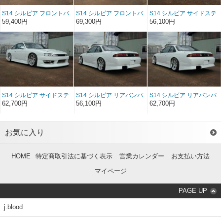
S14 シルビア フロントバ
S14 シルビア フロントバ
S14 シルビア サイドステ
ンパースポイラー
ンパースポイラー ソフト
ップ FRP（前/後期）
59,400円
69,300円
56,100円
FRP（後期）
FRP（後期）
S14 シルビア サイドステ
S14 シルビア リアバンパ
S14 シルビア リアバンパ
ップ ソフトFRP（前/後
ースポイラー FRP（前/後
ースポイラー ソフト
62,700円
56,100円
62,700円
期）
期）
FRP（前/後期）
お気に入り
HOME
特定商取引法に基づく表示
営業カレンダー
お支払い方法
マイページ
PAGE UP
j.blood