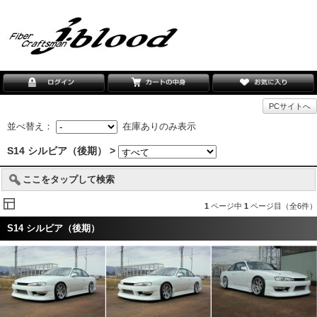
PCサイトへ
並べ替え：
在庫ありのみ表示
S14 シルビア（後期） >
ここをタップして検索
1
ページ中
1
ページ目（全6件）
S14 シルビア（後期）