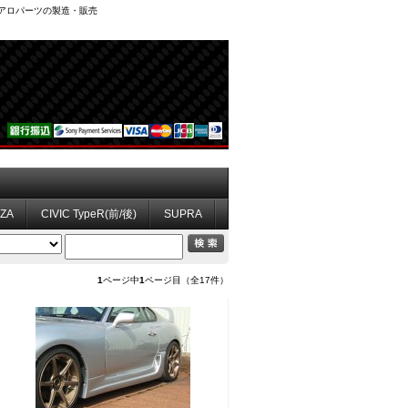
、エアロパーツの製造・販売
ZZA
CIVIC TypeR(前/後)
SUPRA
1
ページ中
1
ページ目（全17件）