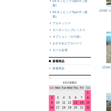
EK-9 シビックType-R（前
期）
JZA80
EK-9 シビックType-R（後
期）
アルテッツァ
カーボンコンプレックス
オプション（その他）
おすすめエアロパーツ
セール会場
新着商品
JZA8
新着商品
8月の営業日
Sun
Mon
Tue
Wed
Thu
Fri
Sat
1
2
3
4
5
6
7
8
9
10
11
12
13
14
15
16
17
18
19
20
21
22