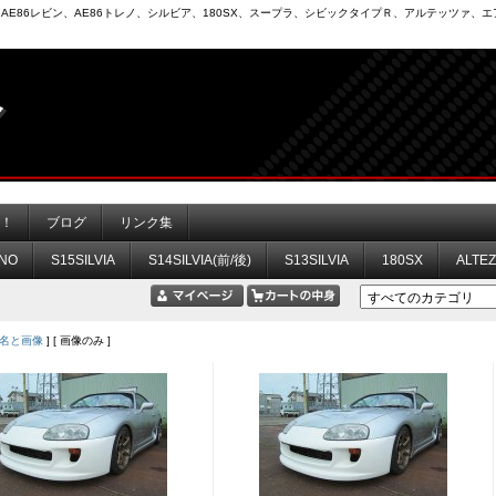
6）、AE86レビン、AE86トレノ、シルビア、180SX、スープラ、シビックタイプＲ、アルテッツァ
力！
ブログ
リンク集
NO
S15SILVIA
S14SILVIA(前/後)
S13SILVIA
180SX
ALTE
名と画像
] [ 画像のみ ]