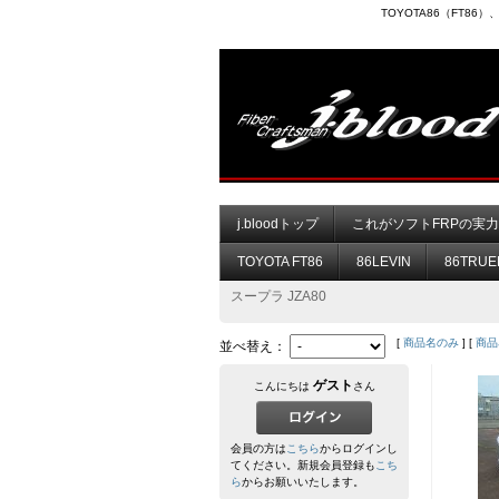
TOYOTA86（FT8
j.bloodトップ
これがソフトFRPの実
TOYOTA FT86
86LEVIN
86TRUE
スープラ JZA80
[
商品名のみ
] [
商品
並べ替え：
ゲスト
こんにちは
さん
会員の方は
こちら
からログインし
てください。新規会員登録も
こち
ら
からお願いいたします。