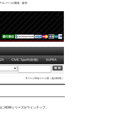
、エアロパーツの製造・販売
ZZA
CIVIC TypeR(前/後)
SUPRA
7
ページ中
1
ページ目（全185件）
にAE86シリーズがラインナップ。