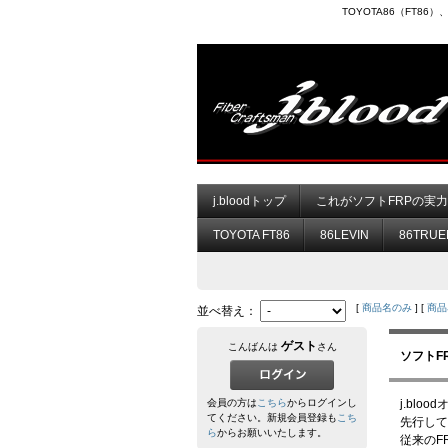
TOYOTA86（FT8
j.bloodトップ
これがソフトFRPの実
TOYOTA FT86
86LEVIN
86TRUE
[
商品名のみ
] [
商品
並べ替え：
ゲスト
こんばんは
さん
ソフトF
会員の方は
こちら
からログインし
j.blo
てください。新規会員登録も
こち
先行して
ら
からお願いいたします。
従来のF