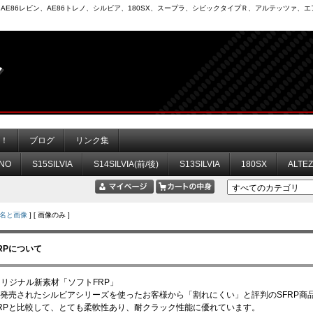
6）、AE86レビン、AE86トレノ、シルビア、180SX、スープラ、シビックタイプＲ、アルテッツァ
力！
ブログ
リンク集
NO
S15SILVIA
S14SILVIA(前/後)
S13SILVIA
180SX
ALTE
名と画像
] [ 画像のみ ]
RPについて
odオリジナル新素材「ソフトFRP」
発売されたシルビアシリーズを使ったお客様から「割れにくい」と評判のSFRP商品
RPと比較して、とても柔軟性あり、耐クラック性能に優れています。