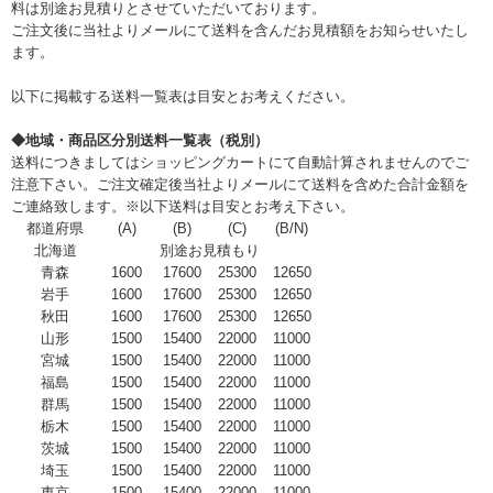
料は別途お見積りとさせていただいております。
ご注文後に当社よりメールにて送料を含んだお見積額をお知らせいたし
ます。
以下に掲載する送料一覧表は目安とお考えください。
◆地域・商品区分別送料一覧表（税別）
送料につきましてはショッピングカートにて自動計算されませんのでご
注意下さい。ご注文確定後当社よりメールにて送料を含めた合計金額を
ご連絡致します。※以下送料は目安とお考え下さい。
都道府県
(A)
(B)
(C)
(B/N)
北海道
別途お見積もり
青森
1600
17600
25300
12650
岩手
1600
17600
25300
12650
秋田
1600
17600
25300
12650
山形
1500
15400
22000
11000
宮城
1500
15400
22000
11000
福島
1500
15400
22000
11000
群馬
1500
15400
22000
11000
栃木
1500
15400
22000
11000
茨城
1500
15400
22000
11000
埼玉
1500
15400
22000
11000
東京
1500
15400
22000
11000