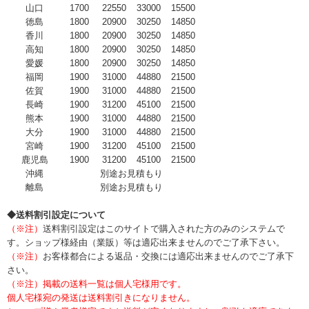
山口
1700
22550
33000
15500
徳島
1800
20900
30250
14850
香川
1800
20900
30250
14850
高知
1800
20900
30250
14850
愛媛
1800
20900
30250
14850
福岡
1900
31000
44880
21500
佐賀
1900
31000
44880
21500
長崎
1900
31200
45100
21500
熊本
1900
31000
44880
21500
大分
1900
31000
44880
21500
宮崎
1900
31200
45100
21500
鹿児島
1900
31200
45100
21500
沖縄
別途お見積もり
離島
別途お見積もり
◆送料割引設定について
（※注）
送料割引設定はこのサイトで購入された方のみのシステムで
す。ショップ様経由（業販）等は適応出来ませんのでご了承下さい。
（※注）
お客様都合による返品・交換には適応出来ませんのでご了承下
さい。
（※注）掲載の送料一覧は個人宅様用です。
個人宅様宛の発送は送料割引きになりません。