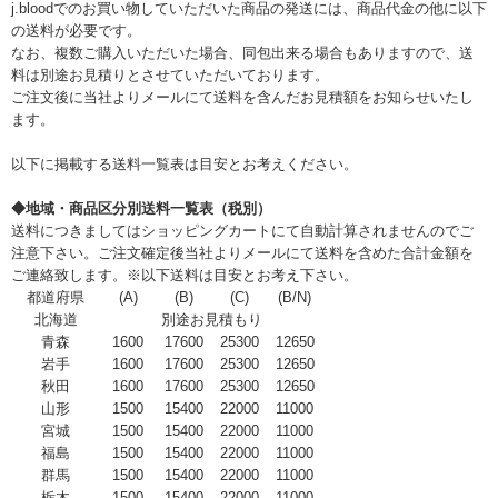
j.bloodでのお買い物していただいた商品の発送には、商品代金の他に以下
の送料が必要です。
なお、複数ご購入いただいた場合、同包出来る場合もありますので、送
料は別途お見積りとさせていただいております。
ご注文後に当社よりメールにて送料を含んだお見積額をお知らせいたし
ます。
以下に掲載する送料一覧表は目安とお考えください。
◆地域・商品区分別送料一覧表（税別）
送料につきましてはショッピングカートにて自動計算されませんのでご
注意下さい。ご注文確定後当社よりメールにて送料を含めた合計金額を
ご連絡致します。※以下送料は目安とお考え下さい。
都道府県
(A)
(B)
(C)
(B/N)
北海道
別途お見積もり
青森
1600
17600
25300
12650
岩手
1600
17600
25300
12650
秋田
1600
17600
25300
12650
山形
1500
15400
22000
11000
宮城
1500
15400
22000
11000
福島
1500
15400
22000
11000
群馬
1500
15400
22000
11000
栃木
1500
15400
22000
11000