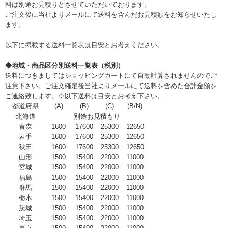
料は別途お見積りとさせていただいております。
ご注文後に当社よりメールにて送料を含んだお見積額をお知らせいたし
ます。
以下に掲載する送料一覧表は目安とお考えください。
◆地域・商品区分別送料一覧表（税別）
送料につきましてはショッピングカートにて自動計算されませんのでご
注意下さい。ご注文確定後当社よりメールにて送料を含めた合計金額を
ご連絡致します。※以下送料は目安とお考え下さい。
都道府県
(A)
(B)
(C)
(B/N)
北海道
別途お見積もり
青森
1600
17600
25300
12650
岩手
1600
17600
25300
12650
秋田
1600
17600
25300
12650
山形
1500
15400
22000
11000
宮城
1500
15400
22000
11000
福島
1500
15400
22000
11000
群馬
1500
15400
22000
11000
栃木
1500
15400
22000
11000
茨城
1500
15400
22000
11000
埼玉
1500
15400
22000
11000