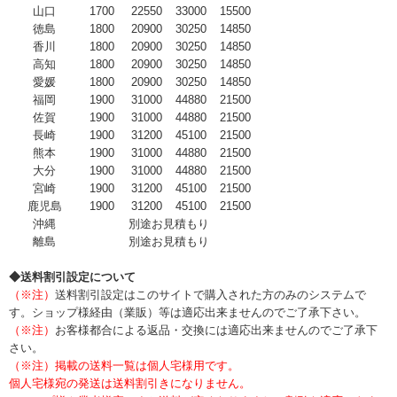
山口
1700
22550
33000
15500
徳島
1800
20900
30250
14850
香川
1800
20900
30250
14850
高知
1800
20900
30250
14850
愛媛
1800
20900
30250
14850
福岡
1900
31000
44880
21500
佐賀
1900
31000
44880
21500
長崎
1900
31200
45100
21500
熊本
1900
31000
44880
21500
大分
1900
31000
44880
21500
宮崎
1900
31200
45100
21500
鹿児島
1900
31200
45100
21500
沖縄
別途お見積もり
離島
別途お見積もり
◆送料割引設定について
（※注）
送料割引設定はこのサイトで購入された方のみのシステムで
す。ショップ様経由（業販）等は適応出来ませんのでご了承下さい。
（※注）
お客様都合による返品・交換には適応出来ませんのでご了承下
さい。
（※注）掲載の送料一覧は個人宅様用です。
個人宅様宛の発送は送料割引きになりません。