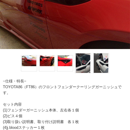
−仕様・特長−
TOYOTA86（FT86）のフロントフェンダークーリングガーニッシュで
す。
セット内容
(1)フェンダーガーニッシュ本体、左右各１個
(2)ビス４個
(3)取り扱い説明書、取り付け説明書 各１枚
(4)j.bloodステッカー１枚