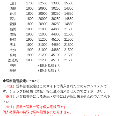
山口
1700
22550
33000
15500
徳島
1800
20900
30250
14850
香川
1800
20900
30250
14850
高知
1800
20900
30250
14850
愛媛
1800
20900
30250
14850
福岡
1900
31000
44880
21500
佐賀
1900
31000
44880
21500
長崎
1900
31200
45100
21500
熊本
1900
31000
44880
21500
大分
1900
31000
44880
21500
宮崎
1900
31200
45100
21500
鹿児島
1900
31200
45100
21500
沖縄
別途お見積もり
離島
別途お見積もり
◆送料割引設定について
（※注）
送料割引設定はこのサイトで購入された方のみのシステムで
す。ショップ様経由（業販）等は適応出来ませんのでご了承下さい。
（※注）
お客様都合による返品・交換には適応出来ませんのでご了承下
さい。
（※注）掲載の送料一覧は個人宅様用です。
個人宅様宛の発送は送料割引きになりません。