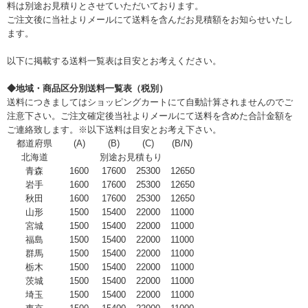
料は別途お見積りとさせていただいております。
ご注文後に当社よりメールにて送料を含んだお見積額をお知らせいたし
ます。
以下に掲載する送料一覧表は目安とお考えください。
◆地域・商品区分別送料一覧表（税別）
送料につきましてはショッピングカートにて自動計算されませんのでご
注意下さい。ご注文確定後当社よりメールにて送料を含めた合計金額を
ご連絡致します。※以下送料は目安とお考え下さい。
都道府県
(A)
(B)
(C)
(B/N)
北海道
別途お見積もり
青森
1600
17600
25300
12650
岩手
1600
17600
25300
12650
秋田
1600
17600
25300
12650
山形
1500
15400
22000
11000
宮城
1500
15400
22000
11000
福島
1500
15400
22000
11000
群馬
1500
15400
22000
11000
栃木
1500
15400
22000
11000
茨城
1500
15400
22000
11000
埼玉
1500
15400
22000
11000