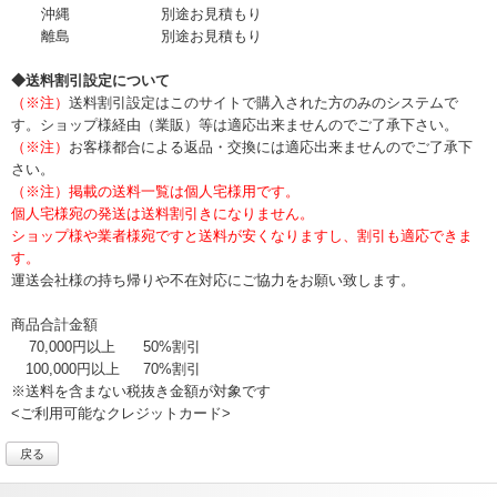
沖縄
別途お見積もり
離島
別途お見積もり
◆送料割引設定について
（※注）
送料割引設定はこのサイトで購入された方のみのシステムで
す。ショップ様経由（業販）等は適応出来ませんのでご了承下さい。
（※注）
お客様都合による返品・交換には適応出来ませんのでご了承下
さい。
（※注）掲載の送料一覧は個人宅様用です。
個人宅様宛の発送は送料割引きになりません。
ショップ様や業者様宛ですと送料が安くなりますし、割引も適応できま
す。
運送会社様の持ち帰りや不在対応にご協力をお願い致します。
商品合計金額
70,000円以上
50%割引
100,000円以上
70%割引
※送料を含まない税抜き金額が対象です
<ご利用可能なクレジットカード>
戻る