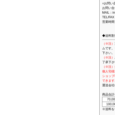
○お問い
お問い合
MAIL：in
TEL/FAX
営業時間
◆送料割
（※注）
ムです。
下さい。
（※注）
了承下さ
（※注）
個人宅様
ショップ
できます
運送会社
商品合計
70,
100,
※送料を