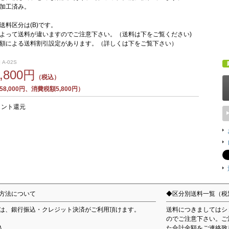
加工済み。
送料区分は(B)です。
よって送料が違いますのでご注意下さい。（送料は下をご覧ください)
額による送料割引設定があります。（詳しくは下をご覧下さい）
 A-02S
3,800円
（税込）
8,000円、消費税額5,800円）
イント還元
方法について
◆区分別送料一覧（税
は、銀行振込・クレジット決済がご利用頂けます。
送料につきましてはシ
のでご注意下さい。ご
込
た合計金額をご連絡致