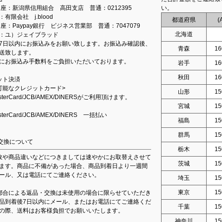
込口座：新潟県信用組合 高田支店 普通：0212395
い。
有限会社 j.blood
都道府県
(
口座：Paypay銀行 ビジネス営業部 普通：7047079
北海道
：ユ）ジェイブラッド
7日以内にお振込みをお願い致します。お振込み確認後、
青森
16
送致します。
にお振込み手数料をご負担いただいております。
岩手
16
秋田
16
ット決済
可能なクレジットカード>
山形
15
asterCard/JCB/AMEX/DINERSがご利用頂けます。
宮城
15
asterCard/JCB/AMEX/DINERS 一括払い
福島
15
群馬
15
交換について
栃木
15
故や商品違いなどにつきましては速やかにお取替えさせて
茨城
15
ます。商品に不備があった場合、商品到着日より一週間
ール、又は電話にてご連絡ください。
埼玉
15
東京
15
都合による返品・交換は未使用の場合に限らせていただき
品到着後7日以内にメール、またはお電話にてご連絡くだ
千葉
15
の際、送料はお客様負担でお願いいたします。
神奈川
15