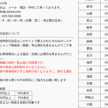
合せ先
新潟
15
せは、メール・電話・FAXにて承っております。
fo@j-blood.com
山梨
15
：025-524-5066
：8：30～19：00（日曜、第二・四土曜日定休）
富山
16
岐阜
16
引設定について
長野
15
送料割引設定はこのサイトで購入された方のみのシステ
静岡
16
ショップ様経由（業販）等は適応出来ませんのでご了承
愛知
16
お客様都合による返品・交換には適応出来ませんのでご
石川
16
い。
福井
16
掲載の送料一覧は個人宅様用です。
宛の発送は送料割引きになりません。
三重
16
様や業者様宛ですと送料が安くなりますし、割引も適応
。
滋賀
16
様の持ち帰りや不在対応にご協力をお願い致します。
京都
16
金額
奈良
16
000円以上
50%割引
和歌山
16
000円以上
70%割引
含まない税抜き金額が対象です
大阪
16