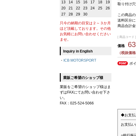
13
14
15
16
17
18
19
取り付け穴
20
21
22
23
24
25
26
27
28
29
30
この商品の
送料区分に
只今の納期の目安は２～３か月
商品合計金
ほど頂戴しております。その他
お気軽にお問い合わせください
[ 商品コード ]
ませ。
6
価格
Inquiry in English
（税抜価格5
・
ICB MOTORSPORT
ポ
業販ご希望のショップ様
業販をご希望のショップ様はま
ずはFAXにてお問い合わせ下さ
い。
FAX：025-524-5066
◆お支払
お支払い
○銀行振