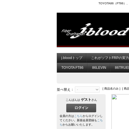
TOYOTA86（FT8
j.bloodトップ
これがソフトFRPの実
TOYOTA FT86
86LEVIN
86TRUE
[ 商品名のみ ] [ 商
並べ替え：
ゲスト
こんばんは
さん
会員の方は
こちら
からログインし
てください。新規会員登録も
こち
ら
からお願いいたします。