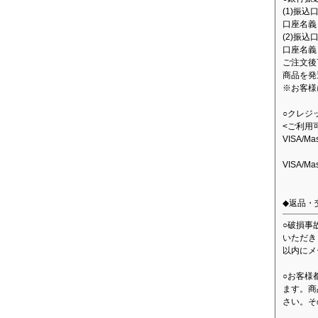
(1)振
口座名義：
(2)振込
口座名義
ご注文後
商品を発
※お客様
○クレジ
<ご利用
VISA/M
VISA/M
◆返品・
○破損事
いただき
以内にメ
○お客様
ます。商
さい。そ