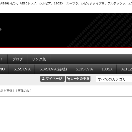
6）、AE86レビン、AE86トレノ、シルビア、180SX、スープラ、シビックタイプＲ、アルテッツァ
力！
ブログ
リンク集
NO
S15SILVIA
S14SILVIA(前/後)
S13SILVIA
180SX
ALTE
品名と画像 ] [ 画像のみ ]