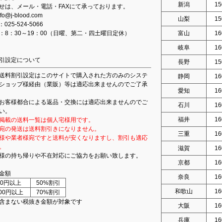
新潟
15
せは、メール・電話・FAXにて承っております。
fo@j-blood.com
山梨
15
：025-524-5066
：8：30～19：00（日曜、第二・四土曜日定休）
富山
16
岐阜
16
引設定について
長野
15
送料割引設定はこのサイトで購入された方のみのシステ
静岡
16
ショップ様経由（業販）等は適応出来ませんのでご了承
愛知
16
お客様都合による返品・交換には適応出来ませんのでご
石川
16
い。
福井
16
掲載の送料一覧は個人宅様用です。
宛の発送は送料割引きになりません。
三重
16
様や業者様宛ですと送料が安くなりますし、割引も適応
。
滋賀
16
様の持ち帰りや不在対応にご協力をお願い致します。
京都
16
金額
奈良
16
000円以上
50%割引
和歌山
16
000円以上
70%割引
含まない税抜き金額が対象です
大阪
16
兵庫
16