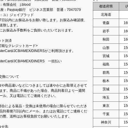
有限会社 j.blood
都道府県
(
口座：Paypay銀行 ビジネス営業部 普通：7047079
北海道
：ユ）ジェイブラッド
7日以内にお振込みをお願い致します。お振込み確認後、
青森
16
送致します。
にお振込み手数料をご負担いただいております。
岩手
16
秋田
16
ット決済
可能なクレジットカード>
山形
15
asterCard/JCB/AMEX/DINERSがご利用頂けます。
宮城
15
asterCard/JCB/AMEX/DINERS 一括払い
福島
15
群馬
15
交換について
栃木
15
故や商品違いなどにつきましては速やかにお取替えさせて
茨城
15
ます。商品に不備があった場合、商品到着日より一週間
ール、又は電話にてご連絡ください。
埼玉
15
東京
15
都合による返品・交換は未使用の場合に限らせていただき
品到着後7日以内にメール、またはお電話にてご連絡くだ
千葉
15
の際、送料はお客様負担でお願いいたします。
神奈川
15
合せ先