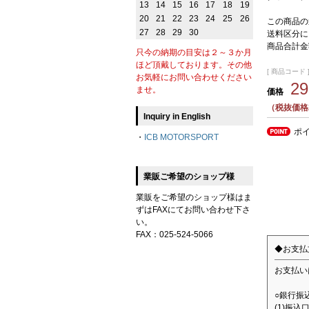
13
14
15
16
17
18
19
20
21
22
23
24
25
26
この商品の
27
28
29
30
送料区分に
商品合計金
只今の納期の目安は２～３か月
ほど頂戴しております。その他
[ 商品コード ]
お気軽にお問い合わせください
2
ませ。
価格
（税抜価格2
Inquiry in English
ポ
・
ICB MOTORSPORT
業販ご希望のショップ様
業販をご希望のショップ様はま
ずはFAXにてお問い合わせ下さ
い。
FAX：025-524-5066
◆お支払
お支払い
○銀行振
(1)振