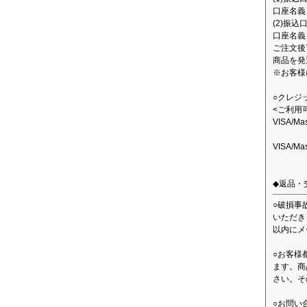
口座名義：
(2)振込
口座名義
ご注文後
商品を発
※お客様
○クレジ
<ご利用
VISA/M
VISA/M
◆返品・
○破損事
いただき
以内にメ
○お客様
ます。商
さい。そ
○お問い