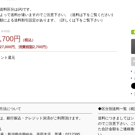
送料区分は(A)です。
よって送料が違いますのでご注意下さい。（送料は下をご覧ください)
額による送料割引設定があります。（詳しくは下をご覧下さい）
 A-03S
9,700円
（税込）
7,000円、消費税額2,700円）
イント還元
方法について
◆区分別送料一覧（税
は、銀行振込・クレジット決済がご利用頂けます。
送料につきましてはシ
のでご注意下さい。ご
込
た合計金額をご連絡致
込口座：新潟県信用組合 高田支店 普通：0212395
い。