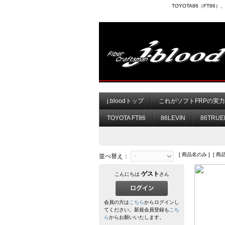
TOYOTA86（FT8
j.bloodトップ
これがソフトFRPの実
TOYOTA FT86
86LEVIN
86TRUE
[ 商品名のみ ] [ 商
並べ替え：
ゲスト
こんにちは
さん
会員の方は
こちら
からログインし
てください。新規会員登録も
こち
ら
からお願いいたします。