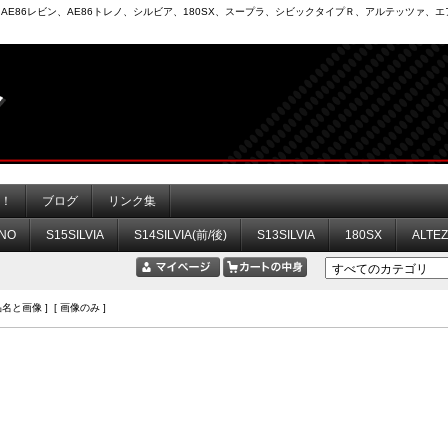
6）、AE86レビン、AE86トレノ、シルビア、180SX、スープラ、シビックタイプＲ、アルテッツァ
力！
ブログ
リンク集
NO
S15SILVIA
S14SILVIA(前/後)
S13SILVIA
180SX
ALTE
品名と画像 ] [ 画像のみ ]