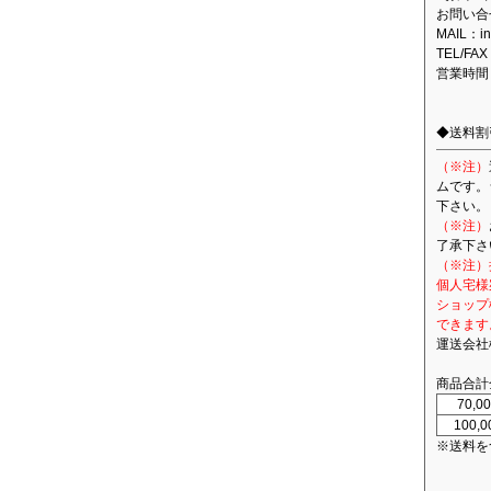
お問い合
MAIL：in
TEL/FAX
営業時間
◆送料割
（※注）
ムです。
下さい。
（※注）
了承下さ
（※注）
個人宅様
ショップ
できます
運送会社
商品合計
70,
100,
※送料を