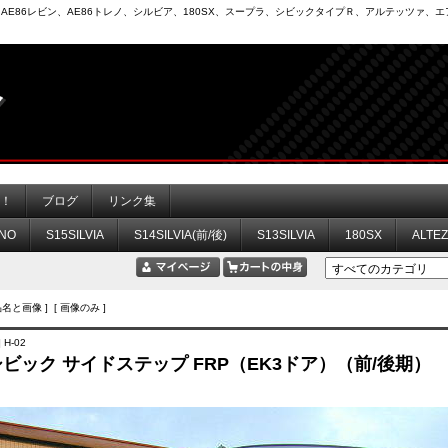
6）、AE86レビン、AE86トレノ、シルビア、180SX、スープラ、シビックタイプＲ、アルテッツァ
力！
ブログ
リンク集
NO
S15SILVIA
S14SILVIA(前/後)
S13SILVIA
180SX
ALTE
品名と画像 ] [ 画像のみ ]
 H-02
 シビック サイドステップ FRP（EK3ドア）（前/後期）