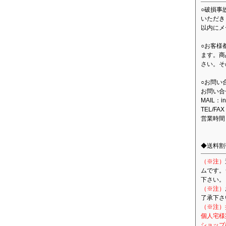
○破損事
いただき
以内にメ
○お客様
ます。商
さい。そ
○お問い
お問い合
MAIL：in
TEL/FAX
営業時間
◆送料割
（※注）
ムです。
下さい。
（※注）
了承下さ
（※注）
個人宅様
ショップ