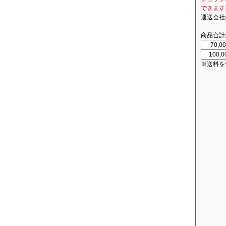
できます
運送会社
商品合計
70,
100,
※送料を