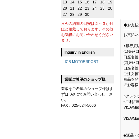
13
14
15
16
17
18
19
20
21
22
23
24
25
26
27
28
29
30
只今の納期の目安は２～３か月
◆お支払
ほど頂戴しております。その他
お支払い
お気軽にお問い合わせください
ませ。
○銀行振
(1)振
Inquiry in English
口座名義：
・
ICB MOTORSPORT
(2)振込
口座名義
ご注文後
商品を発
業販ご希望のショップ様
※お客様
業販をご希望のショップ様はま
ずはFAXにてお問い合わせ下さ
○クレジ
い。
<ご利用
FAX：025-524-5066
VISA/M
VISA/M
◆返品・