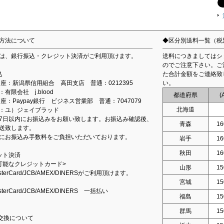
方法について
◆区分別送料一覧（税
は、銀行振込・クレジット決済がご利用頂けます。
送料につきましてはシ
のでご注意下さい。ご
込
た合計金額をご連絡致
込口座：新潟県信用組合 高田支店 普通：0212395
い。
有限会社 j.blood
都道府県
(
口座：Paypay銀行 ビジネス営業部 普通：7047079
北海道
：ユ）ジェイブラッド
7日以内にお振込みをお願い致します。お振込み確認後、
青森
16
送致します。
にお振込み手数料をご負担いただいております。
岩手
16
秋田
16
ット決済
可能なクレジットカード>
山形
15
asterCard/JCB/AMEX/DINERSがご利用頂けます。
宮城
15
asterCard/JCB/AMEX/DINERS 一括払い
福島
15
群馬
15
交換について