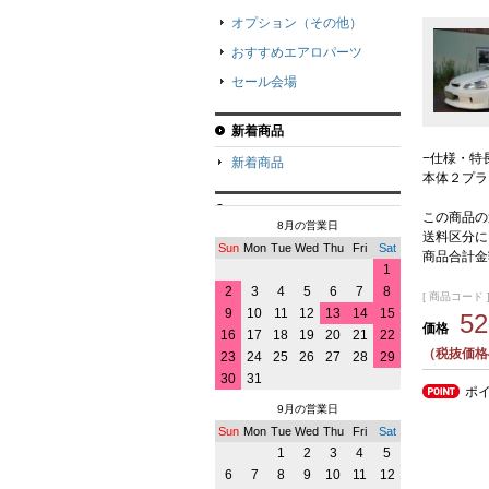
オプション（その他）
おすすめエアロパーツ
セール会場
新着商品
−仕様・特
新着商品
本体２プラ
この商品の
8月の営業日
送料区分に
Sun
Mon
Tue
Wed
Thu
Fri
Sat
商品合計金
1
2
3
4
5
6
7
8
[ 商品コード ]
9
10
11
12
13
14
15
5
価格
16
17
18
19
20
21
22
（税抜価格4
23
24
25
26
27
28
29
30
31
ポ
9月の営業日
Sun
Mon
Tue
Wed
Thu
Fri
Sat
1
2
3
4
5
6
7
8
9
10
11
12