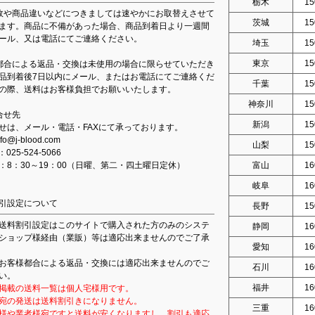
栃木
15
故や商品違いなどにつきましては速やかにお取替えさせて
茨城
15
ます。商品に不備があった場合、商品到着日より一週間
ール、又は電話にてご連絡ください。
埼玉
15
東京
15
都合による返品・交換は未使用の場合に限らせていただき
品到着後7日以内にメール、またはお電話にてご連絡くだ
千葉
15
の際、送料はお客様負担でお願いいたします。
神奈川
15
合せ先
新潟
15
せは、メール・電話・FAXにて承っております。
fo@j-blood.com
山梨
15
：025-524-5066
：8：30～19：00（日曜、第二・四土曜日定休）
富山
16
岐阜
16
引設定について
長野
15
送料割引設定はこのサイトで購入された方のみのシステ
静岡
16
ショップ様経由（業販）等は適応出来ませんのでご了承
愛知
16
お客様都合による返品・交換には適応出来ませんのでご
石川
16
い。
福井
16
掲載の送料一覧は個人宅様用です。
宛の発送は送料割引きになりません。
三重
16
様や業者様宛ですと送料が安くなりますし、割引も適応