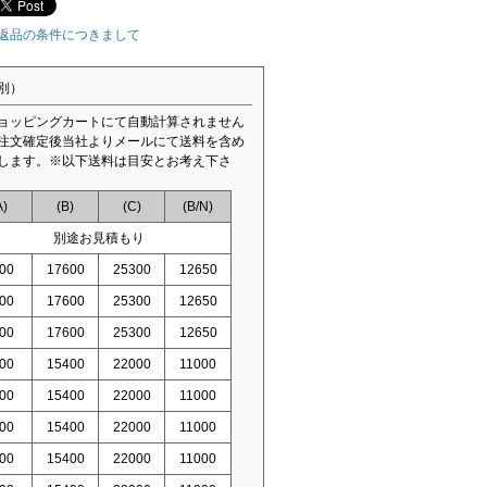
返品の条件につきまして
別）
ョッピングカートにて自動計算されません
注文確定後当社よりメールにて送料を含め
します。※以下送料は目安とお考え下さ
A)
(B)
(C)
(B/N)
別途お見積もり
00
17600
25300
12650
00
17600
25300
12650
00
17600
25300
12650
00
15400
22000
11000
00
15400
22000
11000
00
15400
22000
11000
00
15400
22000
11000