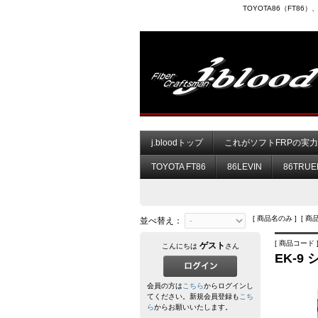
TOYOTA86（FT8
j.bloodトップ
これがソフトFRPの実
TOYOTA FT86
86LEVIN
86TRUE
[ 商品名のみ ] [ 商
並べ替え：
[ 商品コード ]
ゲスト
こんにちは
さん
EK-9
会員の方は
こちら
からログインし
てください。新規会員登録も
こち
ら
からお願いいたします。