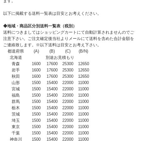
ます。
以下に掲載する送料一覧表は目安とお考えください。
◆地域・商品区分別送料一覧表（税別）
送料につきましてはショッピングカートにて自動計算されませんのでご
注意下さい。ご注文確定後当社よりメールにて送料を含めた合計金額を
ご連絡致します。※以下送料は目安とお考え下さい。
都道府県
(A)
(B)
(C)
(B/N)
北海道
別途お見積もり
青森
1600
17600
25300
12650
岩手
1600
17600
25300
12650
秋田
1600
17600
25300
12650
山形
1500
15400
22000
11000
宮城
1500
15400
22000
11000
福島
1500
15400
22000
11000
群馬
1500
15400
22000
11000
栃木
1500
15400
22000
11000
茨城
1500
15400
22000
11000
埼玉
1500
15400
22000
11000
東京
1500
15400
22000
11000
千葉
1500
15400
22000
11000
神奈川
1500
15400
22000
11000