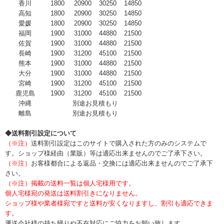
香川
1800
20900
30250
14850
高知
1800
20900
30250
14850
愛媛
1800
20900
30250
14850
福岡
1900
31000
44880
21500
佐賀
1900
31000
44880
21500
長崎
1900
31200
45100
21500
熊本
1900
31000
44880
21500
大分
1900
31000
44880
21500
宮崎
1900
31200
45100
21500
鹿児島
1900
31200
45100
21500
沖縄
別途お見積もり
離島
別途お見積もり
◆送料割引設定について
（※注）
送料割引設定はこのサイトで購入された方のみのシステムで
す。ショップ様経由（業販）等は適応出来ませんのでご了承下さい。
（※注）
お客様都合による返品・交換には適応出来ませんのでご了承下
さい。
（※注）掲載の送料一覧は個人宅様用です。
個人宅様宛の発送は送料割引きになりません。
ショップ様や業者様宛ですと送料が安くなりますし、割引も適応できま
す。
運送会社様の持ち帰りや不在対応にご協力をお願い致します。