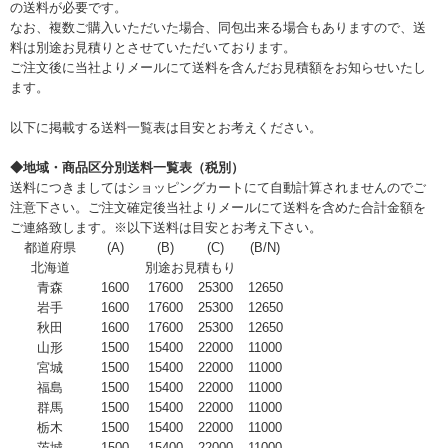
の送料が必要です。
なお、複数ご購入いただいた場合、同包出来る場合もありますので、送
料は別途お見積りとさせていただいております。
ご注文後に当社よりメールにて送料を含んだお見積額をお知らせいたし
ます。
以下に掲載する送料一覧表は目安とお考えください。
◆地域・商品区分別送料一覧表（税別）
送料につきましてはショッピングカートにて自動計算されませんのでご
注意下さい。ご注文確定後当社よりメールにて送料を含めた合計金額を
ご連絡致します。※以下送料は目安とお考え下さい。
都道府県
(A)
(B)
(C)
(B/N)
北海道
別途お見積もり
青森
1600
17600
25300
12650
岩手
1600
17600
25300
12650
秋田
1600
17600
25300
12650
山形
1500
15400
22000
11000
宮城
1500
15400
22000
11000
福島
1500
15400
22000
11000
群馬
1500
15400
22000
11000
栃木
1500
15400
22000
11000
茨城
1500
15400
22000
11000