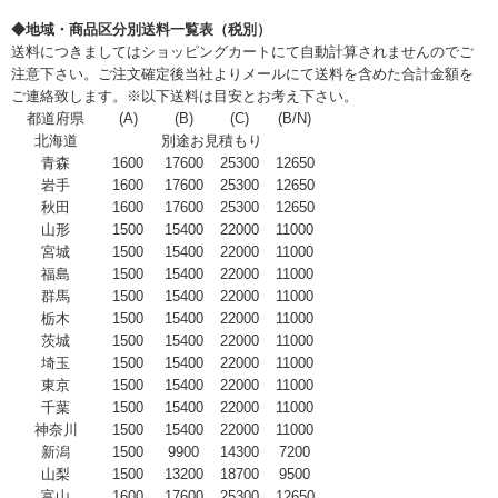
◆地域・商品区分別送料一覧表（税別）
送料につきましてはショッピングカートにて自動計算されませんのでご
注意下さい。ご注文確定後当社よりメールにて送料を含めた合計金額を
ご連絡致します。※以下送料は目安とお考え下さい。
都道府県
(A)
(B)
(C)
(B/N)
北海道
別途お見積もり
青森
1600
17600
25300
12650
岩手
1600
17600
25300
12650
秋田
1600
17600
25300
12650
山形
1500
15400
22000
11000
宮城
1500
15400
22000
11000
福島
1500
15400
22000
11000
群馬
1500
15400
22000
11000
栃木
1500
15400
22000
11000
茨城
1500
15400
22000
11000
埼玉
1500
15400
22000
11000
東京
1500
15400
22000
11000
千葉
1500
15400
22000
11000
神奈川
1500
15400
22000
11000
新潟
1500
9900
14300
7200
山梨
1500
13200
18700
9500
富山
1600
17600
25300
12650