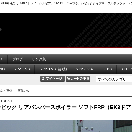
6）、AE86レビン、AE86トレノ、シルビア、180SX、スープラ、シビックタイプＲ、アルテッツァ
力！
ブログ
リンク集
NO
S15SILVIA
S14SILVIA(前/後)
S13SILVIA
180SX
ALTE
品名と画像 ] [ 画像のみ ]
H-03S-1
 シビック リアバンパースポイラー ソフトFRP（EK3ド