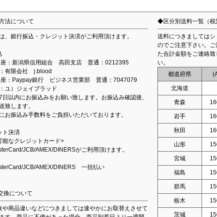
方法について
◆区分別送料一覧（税
は、銀行振込・クレジット決済がご利用頂けます。
送料につきましてはシ
のでご注意下さい。ご
込
た合計金額をご連絡致
込口座：新潟県信用組合 高田支店 普通：0212395
い。
有限会社 j.blood
都道府県
(
口座：Paypay銀行 ビジネス営業部 普通：7047079
北海道
：ユ）ジェイブラッド
7日以内にお振込みをお願い致します。お振込み確認後、
青森
16
送致します。
にお振込み手数料をご負担いただいております。
岩手
16
秋田
16
ット決済
可能なクレジットカード>
山形
15
asterCard/JCB/AMEX/DINERSがご利用頂けます。
宮城
15
asterCard/JCB/AMEX/DINERS 一括払い
福島
15
群馬
15
交換について
栃木
15
故や商品違いなどにつきましては速やかにお取替えさせて
茨城
15