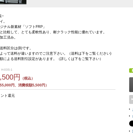
長−
イ。
dオリジナル新素材「ソフトFRP」
Pと比較して、とても柔軟性あり、耐クラック性能に優れています。
加工済み。
送料区分は(B)です。
よって送料が違いますのでご注意下さい。（送料は下をご覧ください)
額による送料割引設定があります。（詳しくは下をご覧下さい）
H-03S-1
0,500円
（税込）
5,000円、消費税額5,500円）
イント還元