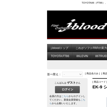
TOYOTA86（FT8
j.bloodトップ
これがソフトFRPの実
TOYOTA FT86
86LEVIN
86TRUE
[ 商品名のみ ] [ 商
並べ替え：
[ 商品コード ] 
ゲスト
こんばんは
さん
EK-9
会員の方は
こちら
からログインし
てください。新規会員登録も
こち
ら
からお願いいたします。