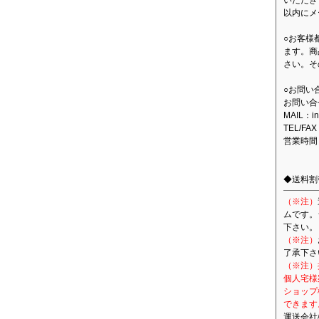
いただき
以内にメ
○お客様
ます。商
さい。そ
○お問い
お問い合
MAIL：in
TEL/FAX
営業時間
◆送料割
（※注）
ムです。
下さい。
（※注）
了承下さ
（※注）
個人宅様
ショップ
できます
運送会社