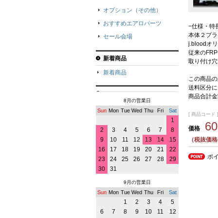
オプション（その他）
おすすめエアロパーツ
−仕様・特
本体２プラ
セール会場
j.bloo
従来のFR
新着商品
取り付け穴
新着商品
この商品の
送料区分に
商品合計金
8月の営業日
Sun
Mon
Tue
Wed
Thu
Fri
Sat
[ 商品コード ] 
1
6
価格
2
3
4
5
6
7
8
9
10
11
12
13
14
15
（税抜価格5
16
17
18
19
20
21
22
ポ
23
24
25
26
27
28
29
30
31
9月の営業日
Sun
Mon
Tue
Wed
Thu
Fri
Sat
1
2
3
4
5
6
7
8
9
10
11
12