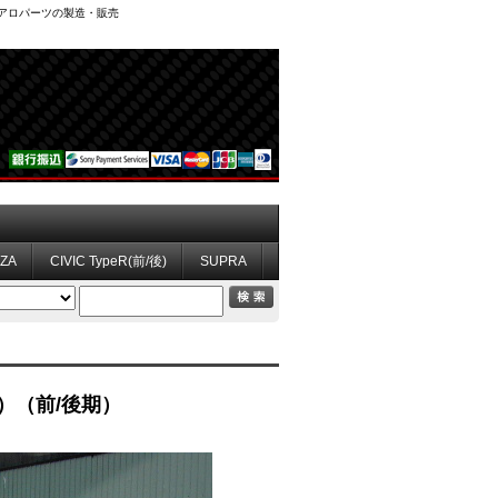
、エアロパーツの製造・販売
ZZA
CIVIC TypeR(前/後)
SUPRA
ア）（前/後期）