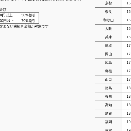
京都
16
金額
奈良
16
000円以上
50%割引
和歌山
16
000円以上
70%割引
含まない税抜き金額が対象です
大阪
16
兵庫
16
鳥取
17
岡山
17
広島
17
島根
17
山口
17
徳島
18
香川
18
高知
18
愛媛
18
福岡
19
佐賀
19