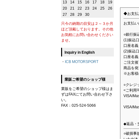
13
14
15
16
17
18
19
20
21
22
23
24
25
26
◆お支払
27
28
29
30
お支払い
只今の納期の目安は２～３か月
ほど頂戴しております。その他
○銀行振
お気軽にお問い合わせください
(1)振
ませ。
口座名義：
(2)振込
Inquiry in English
口座名義
・
ICB MOTORSPORT
ご注文後
商品を発
※お客様
業販ご希望のショップ様
○クレジ
業販をご希望のショップ様はま
<ご利用
ずはFAXにてお問い合わせ下さ
VISA/M
い。
FAX：025-524-5066
VISA/M
◆返品・
○破損事