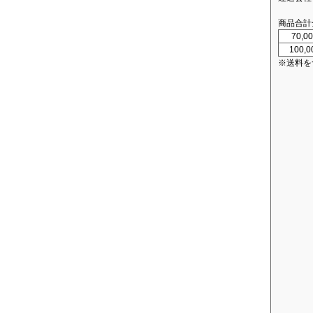
商品合計
70,
100,
※送料を