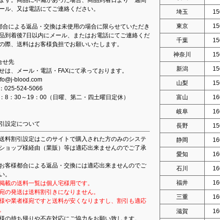
ます。商品に不備があった場合、商品到着日より一週間
ール、又は電話にてご連絡ください。
埼玉
15
東京
15
都合による返品・交換は未使用の場合に限らせていただき
品到着後7日以内にメール、またはお電話にてご連絡くだ
千葉
15
の際、送料はお客様負担でお願いいたします。
神奈川
15
合せ先
新潟
15
せは、メール・電話・FAXにて承っております。
fo@j-blood.com
山梨
15
：025-524-5066
：8：30～19：00（日曜、第二・四土曜日定休）
富山
16
岐阜
16
引設定について
長野
15
送料割引設定はこのサイトで購入された方のみのシステ
静岡
16
ショップ様経由（業販）等は適応出来ませんのでご了承
愛知
16
お客様都合による返品・交換には適応出来ませんのでご
石川
16
い。
福井
16
掲載の送料一覧は個人宅様用です。
宛の発送は送料割引きになりません。
三重
16
様や業者様宛ですと送料が安くなりますし、割引も適応
。
滋賀
16
様の持ち帰りや不在対応にご協力をお願い致します。