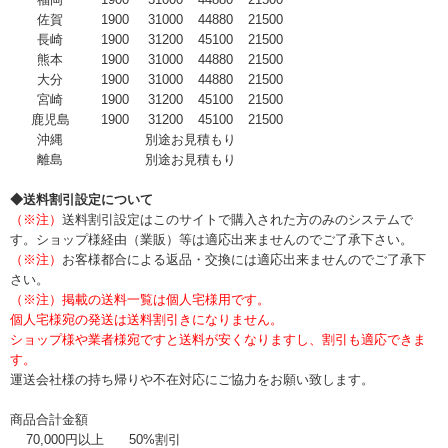
佐賀
1900
31000
44880
21500
長崎
1900
31200
45100
21500
熊本
1900
31000
44880
21500
大分
1900
31000
44880
21500
宮崎
1900
31200
45100
21500
鹿児島
1900
31200
45100
21500
沖縄
別途お見積もり
離島
別途お見積もり
◆送料割引設定について
（※注）
送料割引設定はこのサイトで購入された方のみのシステムで
す。ショップ様経由（業販）等は適応出来ませんのでご了承下さい。
（※注）
お客様都合による返品・交換には適応出来ませんのでご了承下
さい。
（※注）掲載の送料一覧は個人宅様用です。
個人宅様宛の発送は送料割引きになりません。
ショップ様や業者様宛ですと送料が安くなりますし、割引も適応できま
す。
運送会社様の持ち帰りや不在対応にご協力をお願い致します。
商品合計金額
70,000円以上
50%割引