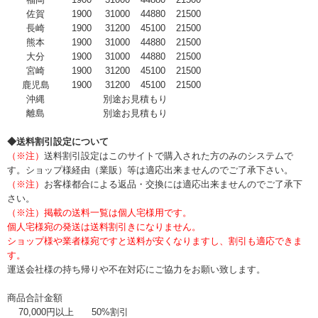
佐賀
1900
31000
44880
21500
長崎
1900
31200
45100
21500
熊本
1900
31000
44880
21500
大分
1900
31000
44880
21500
宮崎
1900
31200
45100
21500
鹿児島
1900
31200
45100
21500
沖縄
別途お見積もり
離島
別途お見積もり
◆送料割引設定について
（※注）
送料割引設定はこのサイトで購入された方のみのシステムで
す。ショップ様経由（業販）等は適応出来ませんのでご了承下さい。
（※注）
お客様都合による返品・交換には適応出来ませんのでご了承下
さい。
（※注）掲載の送料一覧は個人宅様用です。
個人宅様宛の発送は送料割引きになりません。
ショップ様や業者様宛ですと送料が安くなりますし、割引も適応できま
す。
運送会社様の持ち帰りや不在対応にご協力をお願い致します。
商品合計金額
70,000円以上
50%割引