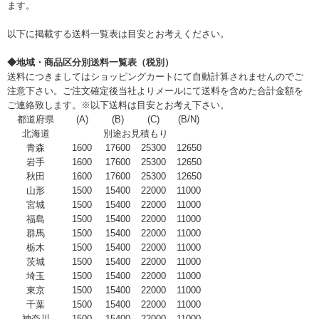
ます。
以下に掲載する送料一覧表は目安とお考えください。
◆地域・商品区分別送料一覧表（税別）
送料につきましてはショッピングカートにて自動計算されませんのでご
注意下さい。ご注文確定後当社よりメールにて送料を含めた合計金額を
ご連絡致します。※以下送料は目安とお考え下さい。
都道府県
(A)
(B)
(C)
(B/N)
北海道
別途お見積もり
青森
1600
17600
25300
12650
岩手
1600
17600
25300
12650
秋田
1600
17600
25300
12650
山形
1500
15400
22000
11000
宮城
1500
15400
22000
11000
福島
1500
15400
22000
11000
群馬
1500
15400
22000
11000
栃木
1500
15400
22000
11000
茨城
1500
15400
22000
11000
埼玉
1500
15400
22000
11000
東京
1500
15400
22000
11000
千葉
1500
15400
22000
11000
神奈川
1500
15400
22000
11000