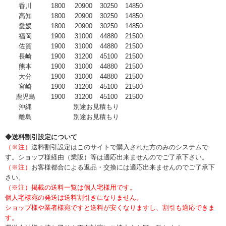
香川
1800
20900
30250
14850
高知
1800
20900
30250
14850
愛媛
1800
20900
30250
14850
福岡
1900
31000
44880
21500
佐賀
1900
31000
44880
21500
長崎
1900
31200
45100
21500
熊本
1900
31000
44880
21500
大分
1900
31000
44880
21500
宮崎
1900
31200
45100
21500
鹿児島
1900
31200
45100
21500
沖縄
別途お見積もり
離島
別途お見積もり
◆送料割引設定について
（※注）
送料割引設定はこのサイトで購入された方のみのシステムで
す。ショップ様経由（業販）等は適応出来ませんのでご了承下さい。
（※注）
お客様都合による返品・交換には適応出来ませんのでご了承下
さい。
（※注）掲載の送料一覧は個人宅様用です。
個人宅様宛の発送は送料割引きになりません。
ショップ様や業者様宛ですと送料が安くなりますし、割引も適応できま
す。