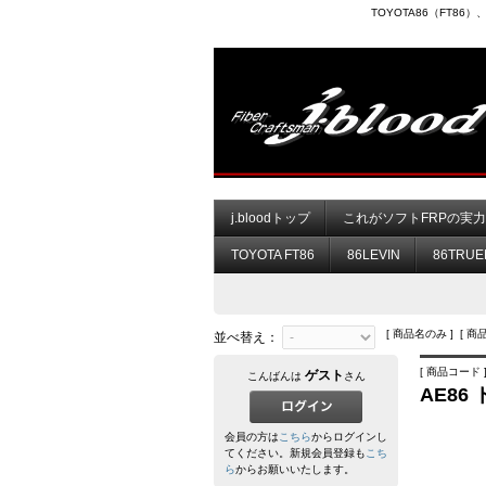
TOYOTA86（FT8
j.bloodトップ
これがソフトFRPの実
TOYOTA FT86
86LEVIN
86TRUE
[ 商品名のみ ] [ 商
並べ替え：
[ 商品コード ] 
ゲスト
こんばんは
さん
AE86
会員の方は
こちら
からログインし
てください。新規会員登録も
こち
ら
からお願いいたします。