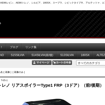
6）、AE86レビン、AE86トレノ、シルビア、180SX、スープラ、シビックタイプＲ、アルテッツァ
力！
ブログ
リンク集
NO
S15SILVIA
S14SILVIA(前/後)
S13SILVIA
180SX
ALTE
品名と画像 ] [ 画像のみ ]
T-05-1
 トレノ リアスポイラーType1 FRP（3ドア）（前/後期）