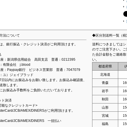
方法について
◆区分別送料一覧（税
は、銀行振込・クレジット決済がご利用頂けます。
送料につきましてはシ
のでご注意下さい。ご
込
た合計金額をご連絡致
込口座：新潟県信用組合 高田支店 普通：0212395
い。
有限会社 j.blood
都道府県
(
口座：Paypay銀行 ビジネス営業部 普通：7047079
北海道
：ユ）ジェイブラッド
7日以内にお振込みをお願い致します。お振込み確認後、
青森
16
送致します。
にお振込み手数料をご負担いただいております。
岩手
16
秋田
16
ット決済
可能なクレジットカード>
山形
15
asterCard/JCB/AMEX/DINERSがご利用頂けます。
宮城
15
asterCard/JCB/AMEX/DINERS 一括払い
福島
15