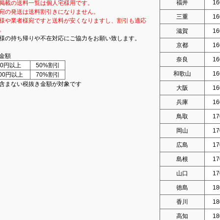
福井
16
掲載の送料一覧は個人宅様用です。
宛の発送は送料割引きになりません。
三重
16
様や業者様宛ですと送料が安くなりますし、割引も適応
。
滋賀
16
様の持ち帰りや不在対応にご協力をお願い致します。
京都
16
金額
奈良
16
000円以上
50%割引
和歌山
16
000円以上
70%割引
含まない税抜き金額が対象です
大阪
16
兵庫
16
鳥取
17
岡山
17
広島
17
島根
17
山口
17
徳島
18
香川
18
高知
18