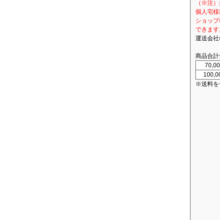
（※注）
個人宅様
ショップ
できます
運送会社
商品合計
70,
100,
※送料を