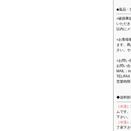
◆返品・
○破損事
いただき
以内にメ
○お客様
ます。商
さい。そ
○お問い
お問い合
MAIL：in
TEL/FAX
営業時間
◆送料割
（※注）
ムです。
下さい。
（※注）
了承下さ