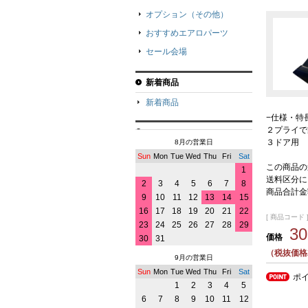
オプション（その他）
おすすめエアロパーツ
セール会場
新着商品
新着商品
−仕様・特
２プライで
３ドア用
8月の営業日
Sun
Mon
Tue
Wed
Thu
Fri
Sat
この商品の
1
送料区分に
2
3
4
5
6
7
8
商品合計金
9
10
11
12
13
14
15
16
17
18
19
20
21
22
[ 商品コード ] 
23
24
25
26
27
28
29
3
価格
30
31
（税抜価格2
9月の営業日
Sun
Mon
Tue
Wed
Thu
Fri
Sat
ポ
1
2
3
4
5
6
7
8
9
10
11
12