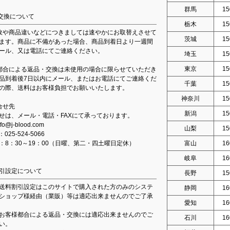
群馬
15
交換について
栃木
15
故や商品違いなどにつきましては速やかにお取替えさせて
茨城
15
ます。商品に不備があった場合、商品到着日より一週間
ール、又は電話にてご連絡ください。
埼玉
15
東京
15
都合による返品・交換は未使用の場合に限らせていただき
品到着後7日以内にメール、またはお電話にてご連絡くだ
千葉
15
の際、送料はお客様負担でお願いいたします。
神奈川
15
合せ先
新潟
15
せは、メール・電話・FAXにて承っております。
fo@j-blood.com
山梨
15
：025-524-5066
：8：30～19：00（日曜、第二・四土曜日定休）
富山
16
岐阜
16
引設定について
長野
15
送料割引設定はこのサイトで購入された方のみのシステ
静岡
16
ショップ様経由（業販）等は適応出来ませんのでご了承
愛知
16
お客様都合による返品・交換には適応出来ませんのでご
石川
16
い。