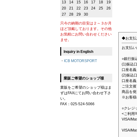
13
14
15
16
17
18
19
20
21
22
23
24
25
26
27
28
29
30
只今の納期の目安は２～３か月
ほど頂戴しております。その他
お気軽にお問い合わせください
◆お支払
ませ。
お支払い
Inquiry in English
○銀行振
・
ICB MOTORSPORT
(1)振
口座名義：
(2)振込
業販ご希望のショップ様
口座名義
ご注文後
業販をご希望のショップ様はま
商品を発
ずはFAXにてお問い合わせ下さ
※お客様
い。
FAX：025-524-5066
○クレジ
<ご利用
VISA/M
VISA/M