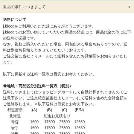
返品の条件につきまして
送料について
j.bloodをご利用いただき誠にありがとうございます。
j.bloodでのお買い物していただいた商品の発送には、商品代金の他に以下
の送料が必要です。
なお、複数ご購入いただいた場合、同包出来る場合もありますので、送
料は別途お見積りとさせていただいております。
ご注文後に当社よりメールにて送料を含んだお見積額をお知らせいたし
ます。
以下に掲載する送料一覧表は目安とお考えください。
◆地域・商品区分別送料一覧表（税別）
送料につきましてはショッピングカートにて自動計算されませんのでご
注意下さい。ご注文確定後当社よりメールにて送料を含めた合計金額を
ご連絡致します。※以下送料は目安とお考え下さい。
都道府県
(A)
(B)
(C)
(B/N)
北海道
別途お見積もり
青森
1600
17600
25300
12650
岩手
1600
17600
25300
12650
秋田
1600
17600
25300
12650