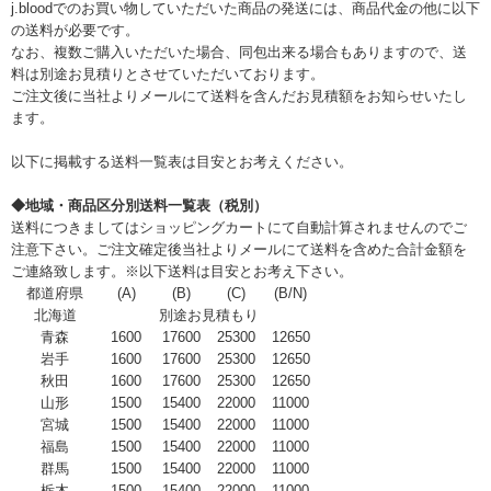
j.bloodでのお買い物していただいた商品の発送には、商品代金の他に以下
の送料が必要です。
なお、複数ご購入いただいた場合、同包出来る場合もありますので、送
料は別途お見積りとさせていただいております。
ご注文後に当社よりメールにて送料を含んだお見積額をお知らせいたし
ます。
以下に掲載する送料一覧表は目安とお考えください。
◆地域・商品区分別送料一覧表（税別）
送料につきましてはショッピングカートにて自動計算されませんのでご
注意下さい。ご注文確定後当社よりメールにて送料を含めた合計金額を
ご連絡致します。※以下送料は目安とお考え下さい。
都道府県
(A)
(B)
(C)
(B/N)
北海道
別途お見積もり
青森
1600
17600
25300
12650
岩手
1600
17600
25300
12650
秋田
1600
17600
25300
12650
山形
1500
15400
22000
11000
宮城
1500
15400
22000
11000
福島
1500
15400
22000
11000
群馬
1500
15400
22000
11000
栃木
1500
15400
22000
11000