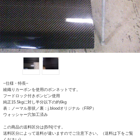
−仕様・特長−
綾織りカーボンを使用のボンネットです。
フードロック付きボンピン使用
純正15.5kgに対し半分以下の約6kg
表：ノーマル形状／裏：j.bloodオリジナル（FRP）
ウォッシャー穴加工済み
この商品の送料区分は(B/N)です。
送料区分によって送料が違いますのでご注意下さい。（送料は下をご覧
ください)