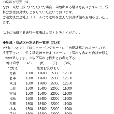
の送料が必要です。
なお、複数ご購入いただいた場合、同包出来る場合もありますので、送
料は別途お見積りとさせていただいております。
ご注文後に当社よりメールにて送料を含んだお見積額をお知らせいたし
ます。
以下に掲載する送料一覧表は目安とお考えください。
◆地域・商品区分別送料一覧表（税別）
送料につきましてはショッピングカートにて自動計算されませんのでご
注意下さい。ご注文確定後当社よりメールにて送料を含めた合計金額を
ご連絡致します。※以下送料は目安とお考え下さい。
都道府県
(A)
(B)
(C)
(B/N)
北海道
別途お見積もり
青森
1600
17600
25300
12650
岩手
1600
17600
25300
12650
秋田
1600
17600
25300
12650
山形
1500
15400
22000
11000
宮城
1500
15400
22000
11000
福島
1500
15400
22000
11000
群馬
1500
15400
22000
11000
栃木
1500
15400
22000
11000
茨城
1500
15400
22000
11000