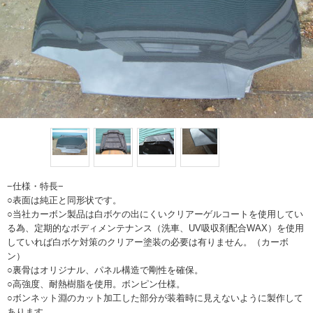
−仕様・特長−
○表面は純正と同形状です。
○当社カーボン製品は白ボケの出にくいクリアーゲルコートを使用してい
る為、定期的なボディメンテナンス（洗車、UV吸収剤配合WAX）を使用
していれば白ボケ対策のクリアー塗装の必要は有りません。（カーボ
ン）
○裏骨はオリジナル、パネル構造で剛性を確保。
○高強度、耐熱樹脂を使用。ボンピン仕様。
○ボンネット淵のカット加工した部分が装着時に見えないように製作して
あります、