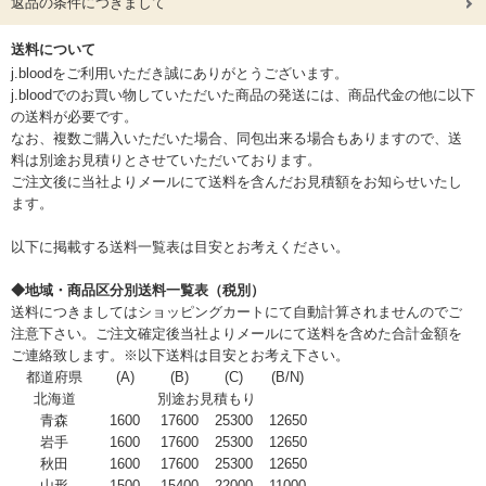
返品の条件につきまして
送料について
j.bloodをご利用いただき誠にありがとうございます。
j.bloodでのお買い物していただいた商品の発送には、商品代金の他に以下
の送料が必要です。
なお、複数ご購入いただいた場合、同包出来る場合もありますので、送
料は別途お見積りとさせていただいております。
ご注文後に当社よりメールにて送料を含んだお見積額をお知らせいたし
ます。
以下に掲載する送料一覧表は目安とお考えください。
◆地域・商品区分別送料一覧表（税別）
送料につきましてはショッピングカートにて自動計算されませんのでご
注意下さい。ご注文確定後当社よりメールにて送料を含めた合計金額を
ご連絡致します。※以下送料は目安とお考え下さい。
都道府県
(A)
(B)
(C)
(B/N)
北海道
別途お見積もり
青森
1600
17600
25300
12650
岩手
1600
17600
25300
12650
秋田
1600
17600
25300
12650
山形
1500
15400
22000
11000