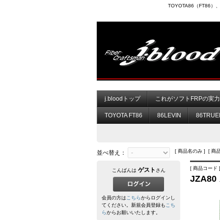
TOYOTA86（FT8
j.bloodトップ
これがソフトFRPの実
TOYOTA FT86
86LEVIN
86TRUE
[ 商品名のみ ] [ 商
並べ替え：
[ 商品コード ]
ゲスト
こんばんは
さん
JZA8
会員の方は
こちら
からログインし
てください。新規会員登録も
こち
ら
からお願いいたします。