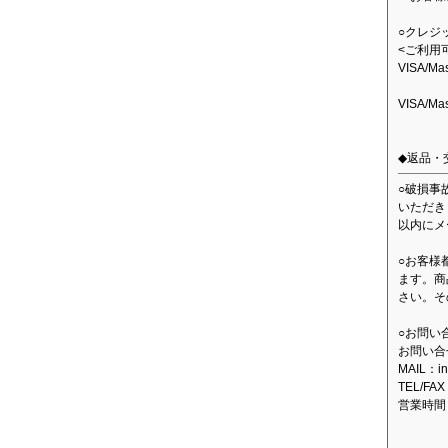
○クレジ
<ご利用
VISA/M
VISA/M
◆返品・
○破損事
いただき
以内にメ
○お客様
ます。商
さい。そ
○お問い
お問い合
MAIL：in
TEL/FAX
営業時間