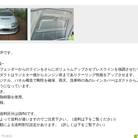
RPです。
長−
フェンダーからのラインをさらにボリュゥムアップさせプレスラインを強調させた
ダクトはラジエター後からエンジン前までありクーリング性能をアップさせます。
ジナル、パネル構造で剛性を確保、雨天、洗車時の為のレインカバーはダクトから
うになっています。
き。
熱樹脂を使用。
様。
送料区分は(B/N)です。
よって送料が違いますのでご注意下さい。（送料は下をご覧ください)
額による送料割引設定があります。（詳しくは下をご覧下さい）
 TS-BC2