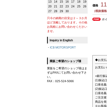
13
14
15
16
17
18
19
1
価格
20
21
22
23
24
25
26
（税抜価格1
27
28
29
30
只今の納期の目安は２～３か月
ポ
ほど頂戴しております。その他
お気軽にお問い合わせください
ませ。
Inquiry in English
・
ICB MOTORSPORT
◆お支払
業販ご希望のショップ様
お支払い
業販をご希望のショップ様はま
ずはFAXにてお問い合わせ下さ
○銀行振
い。
(1)振
FAX：025-524-5066
口座名義：
(2)振込
口座名義
ご注文後
商品を発
※お客様