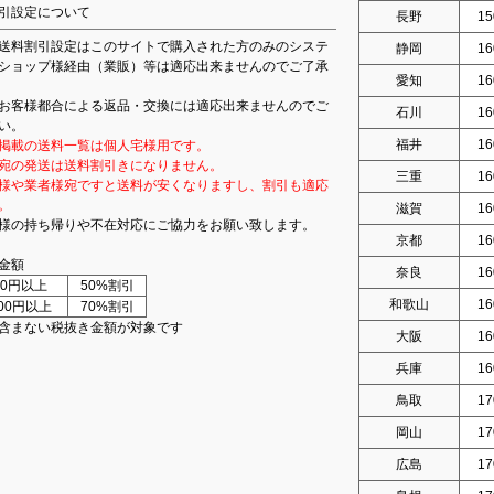
引設定について
長野
15
送料割引設定はこのサイトで購入された方のみのシステ
静岡
16
ショップ様経由（業販）等は適応出来ませんのでご了承
愛知
16
お客様都合による返品・交換には適応出来ませんのでご
石川
16
い。
福井
16
掲載の送料一覧は個人宅様用です。
宛の発送は送料割引きになりません。
三重
16
様や業者様宛ですと送料が安くなりますし、割引も適応
。
滋賀
16
様の持ち帰りや不在対応にご協力をお願い致します。
京都
16
金額
奈良
16
000円以上
50%割引
和歌山
16
000円以上
70%割引
含まない税抜き金額が対象です
大阪
16
兵庫
16
鳥取
17
岡山
17
広島
17