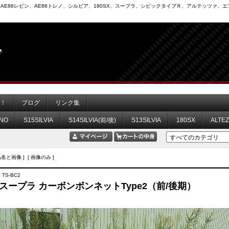
6）、AE86レビン、AE86トレノ、シルビア、180SX、スープラ、シビックタイプＲ、アルテッツァ
力！
ブログ
リンク集
NO
S15SILVIA
S14SILVIA(前/後)
S13SILVIA
180SX
ALTE
品名と画像 ] [ 画像のみ ]
 TS-BC2
0 スープラ カーボンボンネットType2（前/後期）