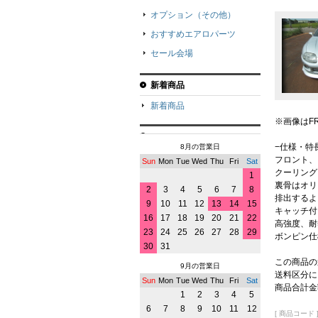
オプション（その他）
おすすめエアロパーツ
セール会場
新着商品
新着商品
※画像はF
−仕様・特
8月の営業日
フロント、
Sun
Mon
Tue
Wed
Thu
Fri
Sat
クーリング
1
裏骨はオリ
2
3
4
5
6
7
8
排出するよ
9
10
11
12
13
14
15
キャッチ付
16
17
18
19
20
21
22
高強度、耐
23
24
25
26
27
28
29
ボンピン仕
30
31
この商品の
9月の営業日
送料区分に
Sun
Mon
Tue
Wed
Thu
Fri
Sat
商品合計金
1
2
3
4
5
6
7
8
9
10
11
12
[ 商品コード ]