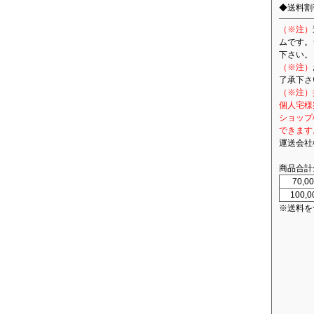
◆送料割
（※注）
ムです。
下さい。
（※注）
了承下さ
（※注）
個人宅様
ショップ
できます
運送会社
商品合計
70,
100,
※送料を