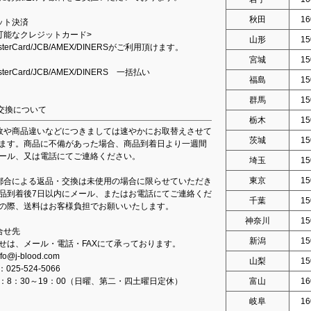
秋田
16
ット決済
可能なクレジットカード>
山形
15
asterCard/JCB/AMEX/DINERSがご利用頂けます。
宮城
15
asterCard/JCB/AMEX/DINERS 一括払い
福島
15
群馬
15
交換について
栃木
15
故や商品違いなどにつきましては速やかにお取替えさせて
茨城
15
ます。商品に不備があった場合、商品到着日より一週間
ール、又は電話にてご連絡ください。
埼玉
15
東京
15
都合による返品・交換は未使用の場合に限らせていただき
品到着後7日以内にメール、またはお電話にてご連絡くだ
千葉
15
の際、送料はお客様負担でお願いいたします。
神奈川
15
合せ先
新潟
15
せは、メール・電話・FAXにて承っております。
fo@j-blood.com
山梨
15
：025-524-5066
：8：30～19：00（日曜、第二・四土曜日定休）
富山
16
岐阜
16