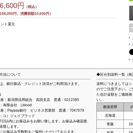
16,600円
（税込）
06,000円、消費税額10,600円）
イント還元
方法について
◆区分別送料一覧（税
は、銀行振込・クレジット決済がご利用頂けます。
送料につきましてはシ
のでご注意下さい。ご
込
た合計金額をご連絡致
込口座：新潟県信用組合 高田支店 普通：0212395
い。
有限会社 j.blood
都道府県
(
口座：Paypay銀行 ビジネス営業部 普通：7047079
北海道
：ユ）ジェイブラッド
7日以内にお振込みをお願い致します。お振込み確認後、
青森
16
送致します。
にお振込み手数料をご負担いただいております。
岩手
16