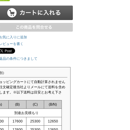
お気に入りに追加
レビューを書く
返品の条件につきまして
別）
ョッピングカートにて自動計算されません
注文確定後当社よりメールにて送料を含め
します。※以下送料は目安とお考え下さ
A)
(B)
(C)
(B/N)
別途お見積もり
00
17600
25300
12650
00
17600
25300
12650