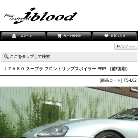
PCサイトへ
ここをタップして検索
ＪＺＡ８０ スープラ フロントリップスポイラー FRP （前/後期）
[商品コード] TS-L02