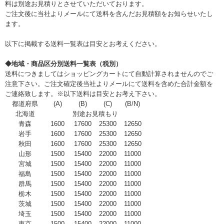
料は別途お見積りとさせていただいております。
ご注文後に当社よりメールにて送料を含んだお見積額をお知らせいたし
ます。
以下に掲載する送料一覧表は目安とお考えください。
◆地域・商品区分別送料一覧表（税別）
送料につきましてはショッピングカートにて自動計算されませんのでご
注意下さい。ご注文確定後当社よりメールにて送料を含めた合計金額を
ご連絡致します。※以下送料は目安とお考え下さい。
都道府県
(A)
(B)
(C)
(B/N)
北海道
別途お見積もり
青森
1600
17600
25300
12650
岩手
1600
17600
25300
12650
秋田
1600
17600
25300
12650
山形
1500
15400
22000
11000
宮城
1500
15400
22000
11000
福島
1500
15400
22000
11000
群馬
1500
15400
22000
11000
栃木
1500
15400
22000
11000
茨城
1500
15400
22000
11000
埼玉
1500
15400
22000
11000
東京
1500
15400
22000
11000