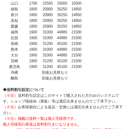
山口
1700
22550
33000
15500
徳島
1800
20900
30250
14850
香川
1800
20900
30250
14850
高知
1800
20900
30250
14850
愛媛
1800
20900
30250
14850
福岡
1900
31000
44880
21500
佐賀
1900
31000
44880
21500
長崎
1900
31200
45100
21500
熊本
1900
31000
44880
21500
大分
1900
31000
44880
21500
宮崎
1900
31200
45100
21500
鹿児島
1900
31200
45100
21500
沖縄
別途お見積もり
離島
別途お見積もり
◆送料割引設定について
（※注）
送料割引設定はこのサイトで購入された方のみのシステムで
す。ショップ様経由（業販）等は適応出来ませんのでご了承下さい。
（※注）
お客様都合による返品・交換には適応出来ませんのでご了承下
さい。
（※注）掲載の送料一覧は個人宅様用です。
個人宅様宛の発送は送料割引きになりません。