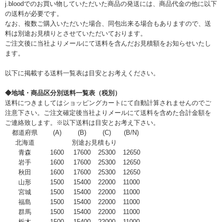
j.bloodでのお買い物していただいた商品の発送には、商品代金の他に以下
の送料が必要です。
なお、複数ご購入いただいた場合、同包出来る場合もありますので、送
料は別途お見積りとさせていただいております。
ご注文後に当社よりメールにて送料を含んだお見積額をお知らせいたし
ます。
以下に掲載する送料一覧表は目安とお考えください。
◆地域・商品区分別送料一覧表（税別）
送料につきましてはショッピングカートにて自動計算されませんのでご
注意下さい。ご注文確定後当社よりメールにて送料を含めた合計金額を
ご連絡致します。※以下送料は目安とお考え下さい。
都道府県
(A)
(B)
(C)
(B/N)
北海道
別途お見積もり
青森
1600
17600
25300
12650
岩手
1600
17600
25300
12650
秋田
1600
17600
25300
12650
山形
1500
15400
22000
11000
宮城
1500
15400
22000
11000
福島
1500
15400
22000
11000
群馬
1500
15400
22000
11000
栃木
1500
15400
22000
11000