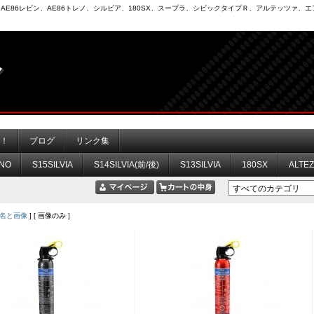
6）、AE86レビン、AE86トレノ、シルビア、180SX、スープラ、シビックタイプＲ、アルテッツァ
力！
ブログ
リンク集
NO
S15SILVIA
S14SILVIA(前/後)
S13SILVIA
180SX
ALTE
名と画像
] [ 画像のみ ]