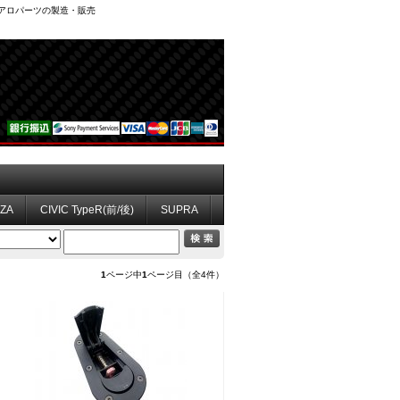
、エアロパーツの製造・販売
ZZA
CIVIC TypeR(前/後)
SUPRA
1
ページ中
1
ページ目（全4件）