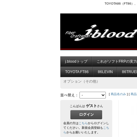
TOYOTA86（FT8
j.bloodトップ
これがソフトFRPの実
TOYOTA FT86
86LEVIN
86TRUE
オプション（その他）
[
商品名のみ
] [
商品
並べ替え：
ゲスト
こんばんは
さん
会員の方は
こちら
からログインし
てください。新規会員登録も
こち
ら
からお願いいたします。