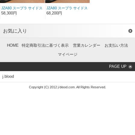
JZA80 スープラ サイドス
JZA80 スープラ サイドス
テップ FRP（前/後期）
テップ ソフトFRP（前/後
58,300円
68,200円
期）
お気に入り
HOME
特定商取引法に基づく表示
営業カレンダー
お支払い方法
マイページ
PAGE UP
j.blood
Copyright (C) 2012 j-blood.com. All Rights Reserved.