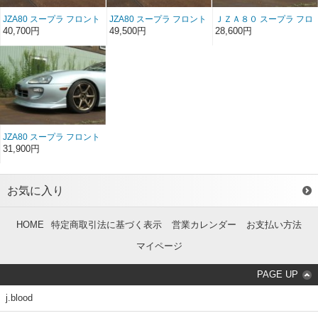
JZA80 スープラ フロント
JZA80 スープラ フロント
ＪＺＡ８０ スープラ フロ
リップスポイラー ・アン
リップスポイラー・アン
ントリップスポイラー
40,700円
49,500円
28,600円
ダーパネルSET・
ダーパネルSET・ ソフト
FRP （前/後期）
FRP（前/後期）
FRP（前/後期）
JZA80 スープラ フロント
リップスポイラー ソフト
31,900円
FRP （前/後期）
お気に入り
HOME
特定商取引法に基づく表示
営業カレンダー
お支払い方法
マイページ
PAGE UP
j.blood