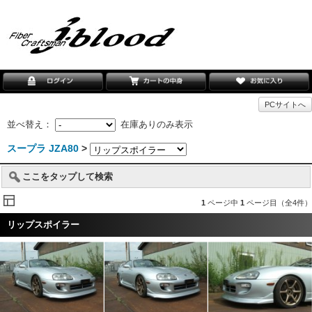
PCサイトへ
並べ替え：
在庫ありのみ表示
スープラ JZA80
>
ここをタップして検索
1
ページ中
1
ページ目（全4件）
リップスポイラー