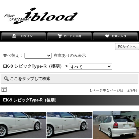
PCサイトへ
並べ替え：
在庫ありのみ表示
EK-9 シビックType-R（後期） >
ここをタップして検索
1
ページ中
1
ページ目（全9件）
EK-9 シビックType-R（後期）