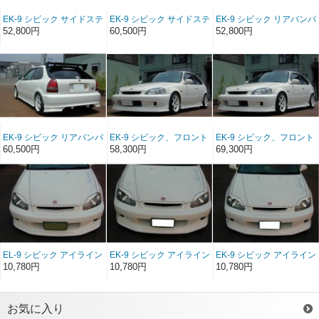
EK-9 シビック サイドステ
EK-9 シビック サイドステ
EK-9 シビック リアバンパ
ップ FRP（EK3ドア）
ップ ソフトFRP（EK3ド
ースポイラー FRP（EK3
52,800円
60,500円
52,800円
（前/後期）
ア）（前/後期）
ドア）（前/後期）
EK-9 シビック リアバンパ
EK-9 シビック、フロント
EK-9 シビック、フロント
ースポイラー ソフト
バンパースポイラー
バンパースポイラー ソフ
60,500円
58,300円
69,300円
FRP（EK3ドア）（前/後
FRP（EK3ドア）（後
トFRP（EK3ドア）（後
期）
期）
期）
EL-9 シビック アイライン
EK-9 シビック アイライン
EK-9 シビック アイライン
タイプ1 （EK3ドア）（後
タイプ2 （EK3ドア）（後
タイプ3 （EK3ドア）（後
10,780円
10,780円
10,780円
期）
期）
期）
お気に入り