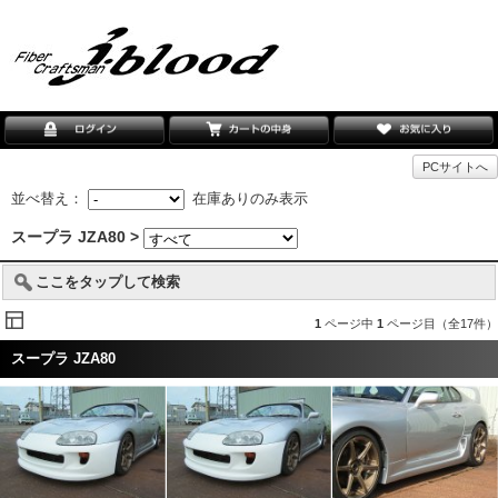
PCサイトへ
並べ替え：
在庫ありのみ表示
スープラ JZA80 >
ここをタップして検索
1
ページ中
1
ページ目（全17件）
スープラ JZA80