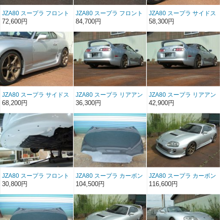
JZA80 スープラ フロント
JZA80 スープラ フロント
JZA80 スープラ サイドス
バンパースポイラー
バンパースポイラー ソフ
テップ FRP（前/後期）
72,600円
84,700円
58,300円
FRP（前期）
トFRP（前期）
JZA80 スープラ サイドス
JZA80 スープラ リアアン
JZA80 スープラ リアアン
テップ ソフトFRP（前/後
ダースポイラー FRP（前/
ダースポイラー ソフト
68,200円
36,300円
42,900円
期）
後期）
FRP（前/後期）
JZA80 スープラ フロント
JZA80 スープラ カーボン
JZA80 スープラ カーボン
アンダーパネル FRP
ボンネットType1（前/後
ボンネットType2（前/後
30,800円
104,500円
116,600円
期）
期）