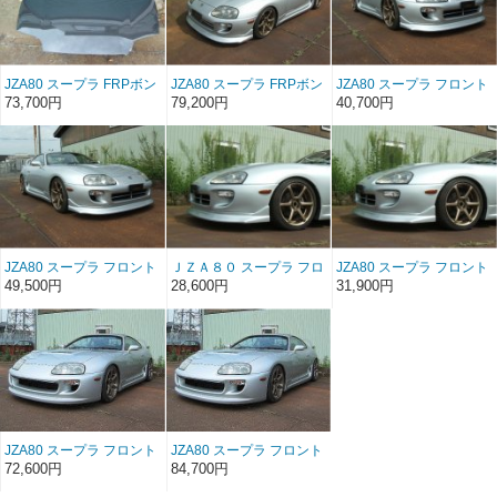
JZA80 スープラ FRPボン
JZA80 スープラ FRPボン
JZA80 スープラ フロント
ネットType1（前/後期）
ネットType2（前/後期）
リップスポイラー ・アン
73,700円
79,200円
40,700円
ダーパネルSET・
FRP（前/後期）
JZA80 スープラ フロント
ＪＺＡ８０ スープラ フロ
JZA80 スープラ フロント
リップスポイラー・アン
ントリップスポイラー
リップスポイラー ソフト
49,500円
28,600円
31,900円
ダーパネルSET・ ソフト
FRP （前/後期）
FRP （前/後期）
FRP（前/後期）
JZA80 スープラ フロント
JZA80 スープラ フロント
バンパースポイラー
バンパースポイラー ソフ
72,600円
84,700円
FRP（後期）
トFRP（後期）