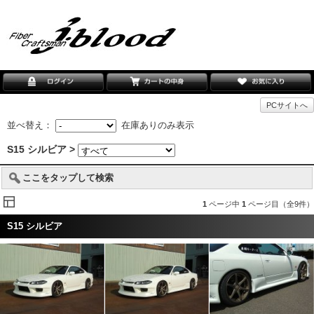
PCサイトへ
並べ替え：
在庫ありのみ表示
S15 シルビア >
ここをタップして検索
1
ページ中
1
ページ目（全9件）
S15 シルビア