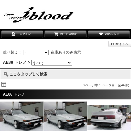
PCサイトへ
並べ替え：
在庫ありのみ表示
AE86 トレノ >
ここをタップして検索
3
ページ中
1
ページ目（全44件）
AE86 トレノ