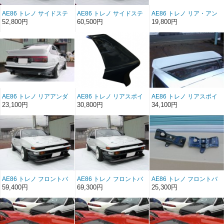
AE86 トレノ サイドステ
AE86 トレノ サイドステ
AE86 トレノ リア・アン
ップ FRP (前/後期）（左
ップ ソフトFRP（前/後
ダースポイラー FRP（後
52,800円
60,500円
19,800円
右セット）
期）（左右セット）
期）
AE86 トレノ リアアンダ
AE86 トレノ リアスポイ
AE86 トレノ リアスポイ
ースポイラー ソフト
ラーType1 FRP（3ドア）
ラーType2 FRP（3ドア）
23,100円
30,800円
34,100円
FRP（後期）
（前/後期）
（前/後期）
AE86 トレノ フロントバ
AE86 トレノ フロントバ
AE86 トレノ フロントバ
ンパースポイラー
ンパースポイラー ソフト
ンパーステーFRP（左右
59,400円
69,300円
25,300円
FRP（後期）
FRP（後期）
セット）（後期）