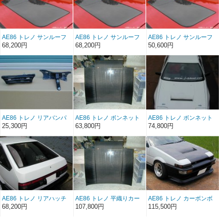
AE86 トレノ サンルーフ
AE86 トレノ サンルーフ
AE86 トレノ サンルーフ
（カーボン綾織り）
（カーボン平織り）
（FRP）
68,200円
68,200円
50,600円
AE86 トレノ リアバンパ
AE86 トレノ ボンネット
AE86 トレノ ボンネット
ーステーFRP（左右セッ
Type1 FRP（前/後期）
Type2 FRP（前/後期）
25,300円
63,800円
74,800円
ト）（後期）
AE86 トレノ リアハッチ
AE86 トレノ 平織りカー
AE86 トレノ カーボンボ
ストリートFRP（3ドア）
ボンボンネット
ンネットType2 （前/後
68,200円
107,800円
115,500円
（前/後期）
Type1（前/後期）
期）