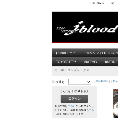
TOYOTA86（FT8
j.bloodトップ
これがソフトFRPの実
TOYOTA FT86
86LEVIN
86TRUE
カーボンコンプレックス
[
商品名のみ
] [
商品
並べ替え：
ゲスト
こんにちは
さん
会員の方は
こちら
からログインし
てください。新規会員登録も
こち
ら
からお願いいたします。