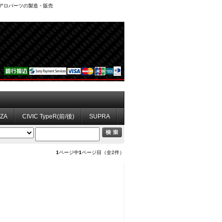
、エアロパーツの製造・販売
ZZA
CIVIC TypeR(前/後)
SUPRA
1
ページ中
1
ページ目（全2件）