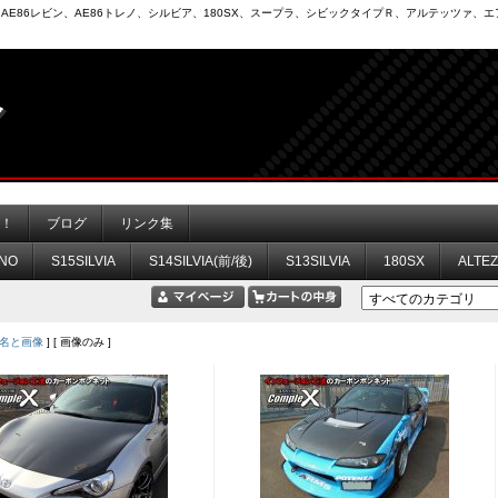
6）、AE86レビン、AE86トレノ、シルビア、180SX、スープラ、シビックタイプＲ、アルテッツァ
力！
ブログ
リンク集
NO
S15SILVIA
S14SILVIA(前/後)
S13SILVIA
180SX
ALTE
名と画像
] [ 画像のみ ]