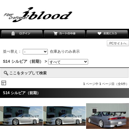
PCサイトへ
並べ替え：
在庫ありのみ表示
S14 シルビア（前期） >
ここをタップして検索
1
ページ中
1
ページ目（全6件）
S14 シルビア（前期）