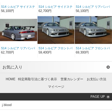
S14 シルビア サイドステ
S14 シルビア サイドステ
S14 シルビア リアバンパ
ップ FRP（前/後期）
ップ ソフトFRP（前/後
ースポイラー FRP（前/後
56,100円
62,700円
56,100円
期）
期）
S14 シルビア リアバンパ
S14 シルビア フロントバ
S14 シルビア フロントバ
ースポイラー ソフト
ンパースポイラー
ンパースポイラー ソフト
62,700円
59,400円
69,300円
FRP（前/後期）
FRP（前期）
FRP（前期）
お気に入り
HOME
特定商取引法に基づく表示
営業カレンダー
お支払い方法
マイページ
PAGE UP
j.blood